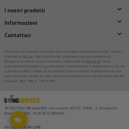
I nostri prodotti
Informazioni
Contattaci
I file musicali presenti su questo sito sono stati interamente suonati, cantati e
registrati da
M-Live
. Ogni riutilizzo del materiale musicale presente su
Songservice.it deve essere richiesto e autorizzato da
M-Live srl
. Sono
espressamente vietati i seguenti utilizzi: estrapolazioni e rielaborazione di una
o più tracce MIDI o audio di un singolo brano musicale, registrazione di una
base musicale o parte di essa, estrazione del testo presente all'interno dei file
musicali. (Aut. SIAE n. 1287/I/106)
© 2007-2021
M-Live Srl
- Via Luciona 1872/b, 47842 - S. Giovanni In
Marignano (RN) - P.IVA 03127860405
Sito creato da
M-LIVE