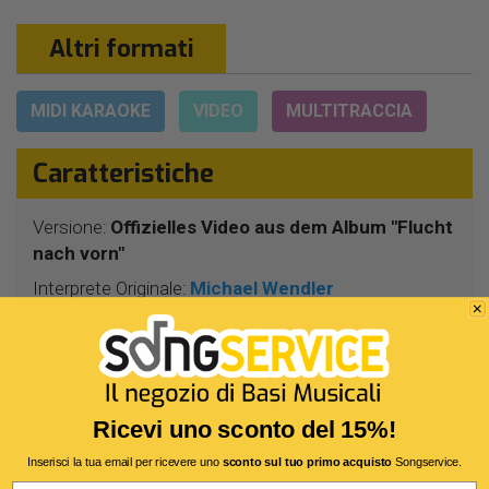
Altri formati
MIDI KARAOKE
VIDEO
MULTITRACCIA
Caratteristiche
Versione:
Offizielles Video aus dem Album "Flucht
nach vorn"
Interprete Originale:
Michael Wendler
Genere:
Pop/rock
Autore:
M.Wendler
Durata:
3 Min 31 Sec
Segnatura:
4/4
Ricevi uno sconto del 15%!
BPM:
132
Inserisci la tua email per ricevere uno
sconto sul tuo primo acquisto
Songservice.
Email