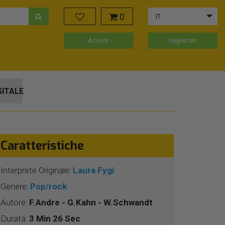
0
IT
Accedi
Registrati
GITALE
Caratteristiche
Interprete Originale:
Laura Fygi
Genere:
Pop/rock
Autore:
F.Andre - G.Kahn - W.Schwandt
Durata:
3 Min 26 Sec