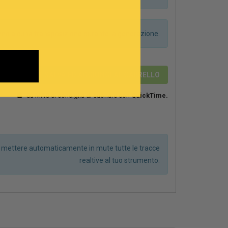
anno alcuna transposizione durante la generazione.
2,89 €
SALVA ED AGGIUNGI AL CARRELLO
Su MAC si consiglia di suonare con
QuickTime.
r mettere automaticamente in mute tutte le tracce
realtive al tuo strumento.