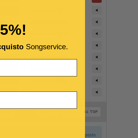
15%!
cquisto
Songservice.
Tonalità:
 tempo
DO *
Var.:
0
Qualità:
TOP
dei due canali la base suonerà sul canale opposto.