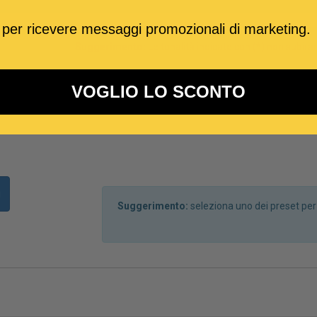
 per ricevere messaggi promozionali di marketing.
Suggerimento:
Le tonalità indicate con (*) non subir
VOGLIO LO SCONTO
i
Suggerimento:
seleziona uno dei preset pe