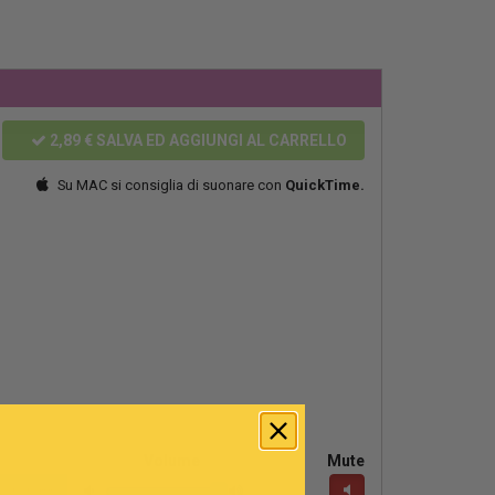
2,89 €
SALVA ED AGGIUNGI AL CARRELLO
Su MAC si consiglia di suonare con
QuickTime.
Volume
Mute