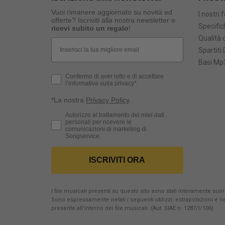
Vuoi rimanere aggiornato su novità ed
I nostri 
offerte? Iscriviti alla nostra newsletter e
Specific
ricevi subito un regalo
!
Qualità d
Email
Spartiti 
Basi Mp3
Privacy Policy
Confermo di aver letto e di accettare
l’informativa sulla privacy*.
*La nostra
Privacy Policy
.
Consenso Marketing
Autorizzo al trattamento dei miei dati
personali per ricevere le
comunicazioni di marketing di
Songservice.
ISCRIVITI ORA
I file musicali presenti su questo sito sono stati interamente suona
Sono espressamente vietati i seguenti utilizzi: estrapolazioni e 
presente all'interno dei file musicali. (Aut. SIAE n. 1287/I/106)