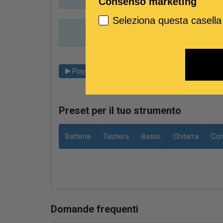
Consenso marketing
Seleziona questa casella
Play
Ripristina
Preset per il tuo strumento
Batteria
Tastiera
Basso
Chitarra
Cor
Domande frequenti