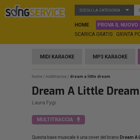
SCEGLI LA CATEGORIA
HOME
PROVA IL NUOVO 
SCARICA GRATIS
GRINTA P
MIDI KARAOKE
MP3 KARAOKE
home
multitraccia
dream a little dream
Dream A Little Dream
Laura Fygi
MULTITRACCIA
Questa base musicale è una cover del brano
Dream A L