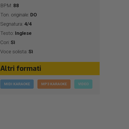
BPM:
88
Ton. originale:
DO
Segnatura:
4/4
Testo:
Inglese
Cori:
Sì
Voce solista:
Sì
Altri formati
MIDI KARAOKE
MP3 KARAOKE
VIDEO