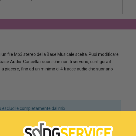
 un file Mp3 stereo della Base Musicale scelta. Puoi modificare
la base Audio. Cancella i suoni che non ti servono, configura il
le a piacere, fino ad un minimo di 4 tracce audio che suonano
a o escludile completamente dal mix