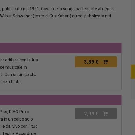
”, pubblicato nel 1991. Cover della songa partenente al genere
ilbur Schwandt (testo di Gus Kahan) quindi pubblicata nel
per editare con la tua
3,89 €
ase musicale in
i. Con un unico clic
senza testo.
lus, DIVO Pro o
2,99 €
a in un colpo solo
le dal vivo con il tuo
, Testi e Accordi per