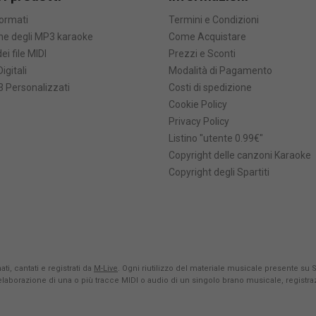
formati
Termini e Condizioni
he degli MP3 karaoke
Come Acquistare
ei file MIDI
Prezzi e Sconti
Digitali
Modalità di Pagamento
 Personalizzati
Costi di spedizione
Cookie Policy
Privacy Policy
Listino "utente 0.99€"
Copyright delle canzoni Karaoke
Copyright degli Spartiti
ti, cantati e registrati da
M-Live
. Ogni riutilizzo del materiale musicale presente su 
rielaborazione di una o più tracce MIDI o audio di un singolo brano musicale, registr