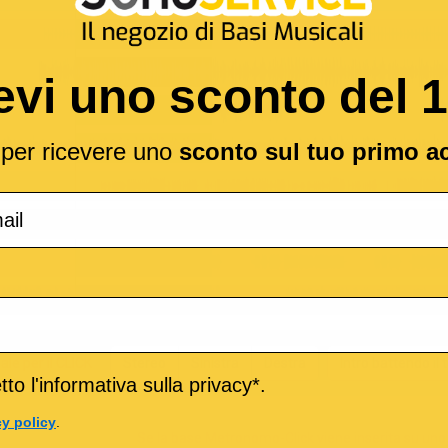
evi uno sconto del 
l per ricevere uno
sconto sul tuo primo a
nale per il CLICK
Stereo
Sinistra
Destra
Intro battendo il
to l'informativa sulla privacy*.
cy policy
.
Se la base Metronomo-Click viene inserita su uno 