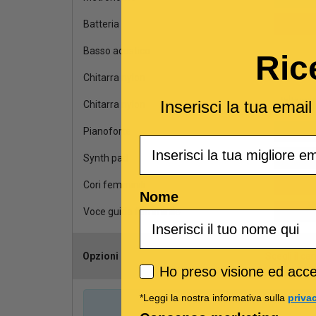
Batteria
Basso acustico
Ric
Chitarra nylon
Inserisci la tua emai
Chitarra nylon
Pianoforte
Email
Synth pad
Cori femminili
Nome
Voce guida femminile
Opzioni
Scegli il ca
Privacy policy
Ho preso visione ed accet
*Leggi la nostra informativa sulla
priva