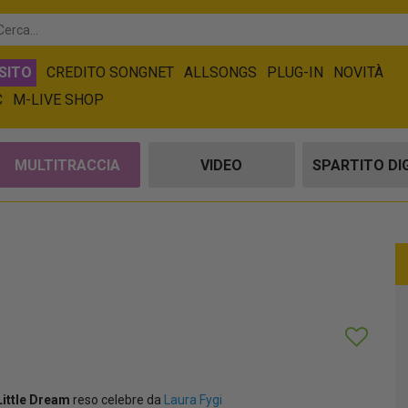
SITO
CREDITO SONGNET
ALLSONGS
PLUG-IN
NOVITÀ
C
M-LIVE SHOP
MULTITRACCIA
VIDEO
SPARTITO DI
ittle Dream
reso celebre da
Laura Fygi