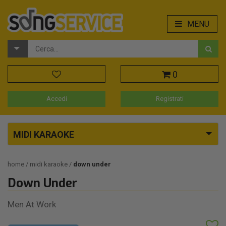
MENU
0
Accedi
Registrati
MIDI KARAOKE
home
midi karaoke
down under
Down Under
Men At Work