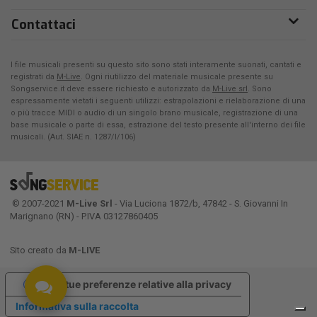
Contattaci
I file musicali presenti su questo sito sono stati interamente suonati, cantati e
registrati da
M-Live
. Ogni riutilizzo del materiale musicale presente su
Songservice.it deve essere richiesto e autorizzato da
M-Live srl
. Sono
espressamente vietati i seguenti utilizzi: estrapolazioni e rielaborazione di una
o più tracce MIDI o audio di un singolo brano musicale, registrazione di una
base musicale o parte di essa, estrazione del testo presente all'interno dei file
musicali. (Aut. SIAE n. 1287/I/106)
© 2007-2021
M-Live Srl
- Via Luciona 1872/b, 47842 - S. Giovanni In
Marignano (RN) - P.IVA 03127860405
Sito creato da
M-LIVE
Le tue preferenze relative alla privacy
Informativa sulla raccolta