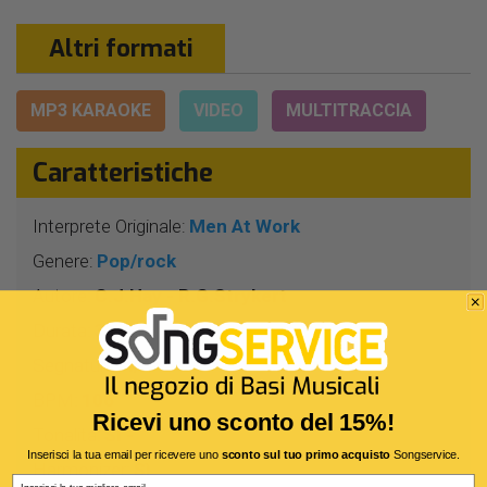
Altri formati
MP3 KARAOKE
VIDEO
MULTITRACCIA
Caratteristiche
Interprete Originale:
Men At Work
Genere:
Pop/rock
Autore:
C.J.Hay - R.G.Strykert
Durata:
3 Min 39 Sec
Segnatura:
4/4
BPM:
106
Ricevi uno sconto del 15%!
Tonalità:
SI -
Inserisci la tua email per ricevere uno
sconto sul tuo primo acquisto
Songservice.
Harmonizer:
Sì
Email