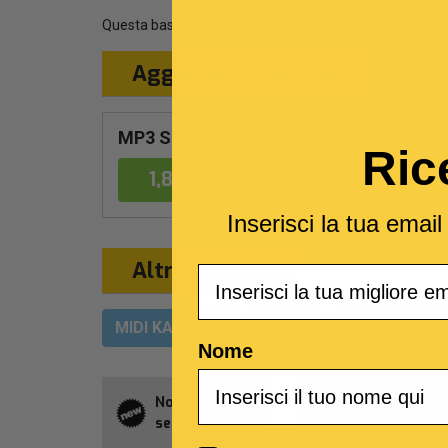
Questa base musicale è una cover del brano
Don't
reso
Aggiungi al Carrello
MP3 Senza testo
Ric
1,89 €
Inserisci la tua emai
Altri formati
Email
MIDI KARAOKE
VIDEO
MULTITRACC
Nome
Novità della
Abbonament
settimana
Allsongs