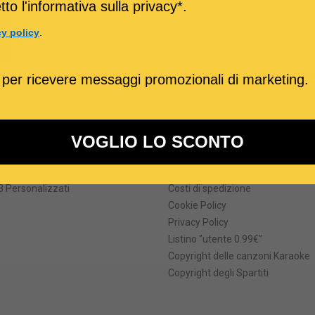
to l'informativa sulla privacy*.
cy policy
.
 per ricevere messaggi promozionali di marketing.
ri prodotti
Informazioni
formati
Termini e Condizioni
he degli MP3 karaoke
Come Acquistare
VOGLIO LO SCONTO
ei file MIDI
Prezzi e Sconti
Digitali
Modalità di Pagamento
 Personalizzati
Costi di spedizione
Cookie Policy
Privacy Policy
Listino "utente 0.99€"
Copyright delle canzoni Karaoke
Copyright degli Spartiti