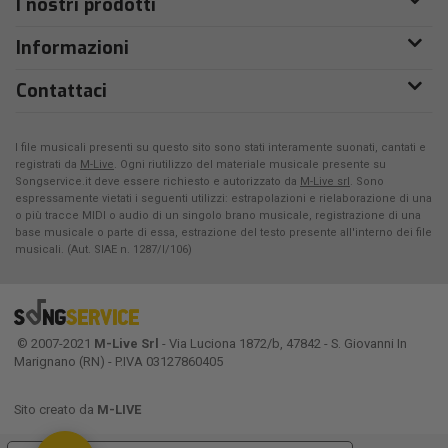
I nostri prodotti
Informazioni
Contattaci
I file musicali presenti su questo sito sono stati interamente suonati, cantati e
registrati da
M-Live
. Ogni riutilizzo del materiale musicale presente su
Songservice.it deve essere richiesto e autorizzato da
M-Live srl
. Sono
espressamente vietati i seguenti utilizzi: estrapolazioni e rielaborazione di una
o più tracce MIDI o audio di un singolo brano musicale, registrazione di una
base musicale o parte di essa, estrazione del testo presente all'interno dei file
musicali. (Aut. SIAE n. 1287/I/106)
© 2007-2021
M-Live Srl
- Via Luciona 1872/b, 47842 - S. Giovanni In
Marignano (RN) - P.IVA 03127860405
Sito creato da
M-LIVE