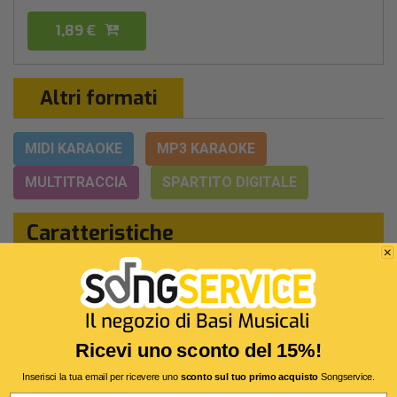
1,89 €
Altri formati
MIDI KARAOKE
MP3 KARAOKE
MULTITRACCIA
SPARTITO DIGITALE
Caratteristiche
Interprete Originale:
Gianni Morandi
Genere:
Leggera Italiana
Autore:
Cogliati - Tosetto - Ramazzotti
Ricevi uno sconto del 15%!
Durata:
4 Min 35 Sec
Inserisci la tua email per ricevere uno
sconto sul tuo primo acquisto
Songservice.
Segnatura:
4/4
Email