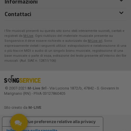
Informazioni
Contattaci
I file musicali presenti su questo sito sono stati interamente suonati, cantati e
registrati da
M-Live
. Ogni riutilizzo del materiale musicale presente su
Songservice.it deve essere richiesto e autorizzato da
M-Live srl
. Sono
espressamente vietati i seguenti utilizzi: estrapolazioni e rielaborazione di una
o più tracce MIDI o audio di un singolo brano musicale, registrazione di una
base musicale o parte di essa, estrazione del testo presente all'interno dei file
musicali. (Aut. SIAE n. 1287/I/106)
© 2007-2021
M-Live Srl
- Via Luciona 1872/b, 47842 - S. Giovanni In
Marignano (RN) - P.IVA 03127860405
Sito creato da
M-LIVE
Le tue preferenze relative alla privacy
Informativa sulla raccolta