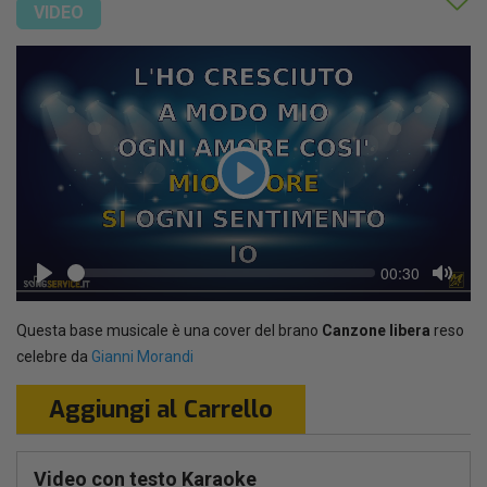
VIDEO
Play
Seek
Current
00:30
time
Play
Toggl
Mute
Questa base musicale è una cover del brano
Canzone libera
reso
celebre da
Gianni Morandi
Aggiungi al Carrello
Video con testo Karaoke