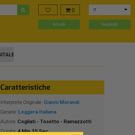
0
IT
Accedi
Registrati
GITALE
Caratteristiche
Interprete Originale:
Gianni Morandi
Genere:
Leggera Italiana
Autore:
Cogliati - Tosetto - Ramazzotti
Durata:
4 Min 35 Sec