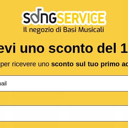
ibera
reso celebre da
Gianni Morandi
MP3 Senza testo
evi uno sconto del 
1,89 €
l per ricevere uno
sconto sul tuo primo a
(*
IA
SPARTITO DIGITALE
o
M-Live
Medley