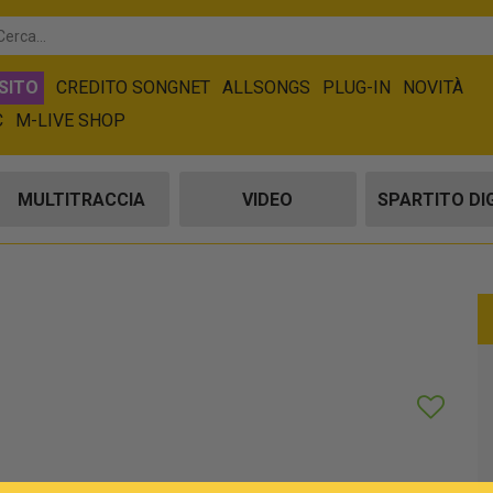
SITO
CREDITO SONGNET
ALLSONGS
PLUG-IN
NOVITÀ
C
M-LIVE SHOP
MULTITRACCIA
VIDEO
SPARTITO DI