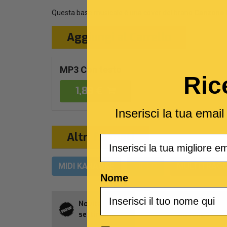
Questa base musicale è una cover del brano
Canzone l
Aggiungi al Carrello
MP3 Con testo
Ric
1,89 €
Inserisci la tua emai
Altri formati
Email
MIDI KARAOKE
VIDEO
MULTITRACC
Nome
Novità della
Abbonament
settimana
Allsongs