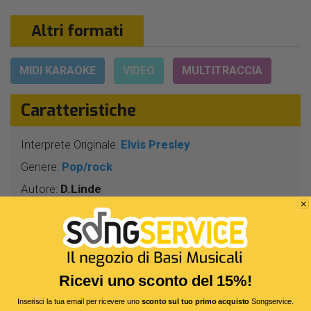
Altri formati
MIDI KARAOKE
VIDEO
MULTITRACCIA
Caratteristiche
Interprete Originale:
Elvis Presley
Genere:
Pop/rock
Autore:
D.Linde
Durata:
2 Min 57 Sec
Segnatura:
4/4
BPM:
143
Tonalità:
RE
Ricevi uno sconto del 15%!
Bitrate:
320 Kbit/s
Inserisci la tua email per ricevere uno
sconto sul tuo primo acquisto
Songservice.