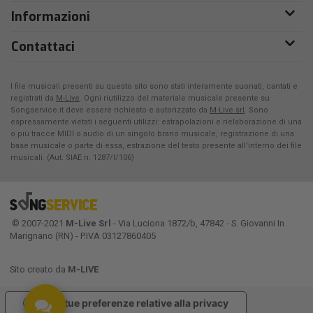
Informazioni
Contattaci
I file musicali presenti su questo sito sono stati interamente suonati, cantati e
registrati da
M-Live
. Ogni riutilizzo del materiale musicale presente su
Songservice.it deve essere richiesto e autorizzato da
M-Live srl
. Sono
espressamente vietati i seguenti utilizzi: estrapolazioni e rielaborazione di una
o più tracce MIDI o audio di un singolo brano musicale, registrazione di una
base musicale o parte di essa, estrazione del testo presente all'interno dei file
musicali. (Aut. SIAE n. 1287/I/106)
© 2007-2021
M-Live Srl
- Via Luciona 1872/b, 47842 - S. Giovanni In
Marignano (RN) - P.IVA 03127860405
Sito creato da
M-LIVE
Le tue preferenze relative alla privacy