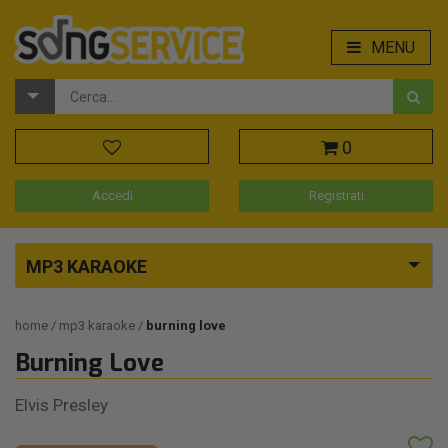
MENU
0
Accedi
Registrati
MP3 KARAOKE
home
mp3 karaoke
burning love
Burning Love
Elvis Presley