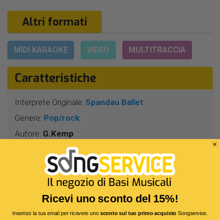
Altri formati
MIDI KARAOKE
VIDEO
MULTITRACCIA
Caratteristiche
Interprete Originale:
Spandau Ballet
Genere:
Pop/rock
Autore:
G.Kemp
Durata:
3 Min 57 Sec
Segnatura:
4/4
BPM:
133
Tonalità:
LA
Ricevi uno sconto del 15%!
Bitrate:
320 Kbit/s
Inserisci la tua email per ricevere uno
sconto sul tuo primo acquisto
Songservice.