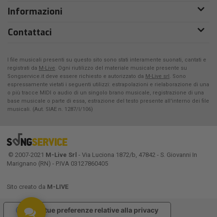
Informazioni
Contattaci
I file musicali presenti su questo sito sono stati interamente suonati, cantati e
registrati da
M-Live
. Ogni riutilizzo del materiale musicale presente su
Songservice.it deve essere richiesto e autorizzato da
M-Live srl
. Sono
espressamente vietati i seguenti utilizzi: estrapolazioni e rielaborazione di una
o più tracce MIDI o audio di un singolo brano musicale, registrazione di una
base musicale o parte di essa, estrazione del testo presente all'interno dei file
musicali. (Aut. SIAE n. 1287/I/106)
© 2007-2021
M-Live Srl
- Via Luciona 1872/b, 47842 - S. Giovanni In
Marignano (RN) - P.IVA 03127860405
Sito creato da
M-LIVE
Le tue preferenze relative alla privacy