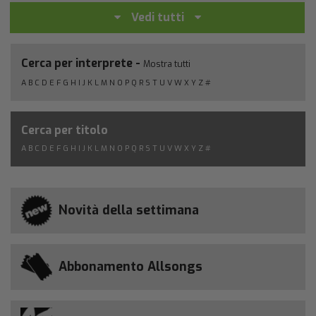
Vedi tutti
Cerca per interprete -
Mostra tutti
A
B
C
D
E
F
G
H
I
J
K
L
M
N
O
P
Q
R
S
T
U
V
W
X
Y
Z
#
Cerca per titolo
A
B
C
D
E
F
G
H
I
J
K
L
M
N
O
P
Q
R
S
T
U
V
W
X
Y
Z
#
Novità della settimana
Abbonamento Allsongs