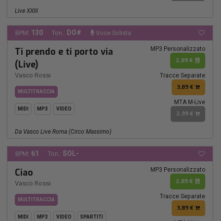
Live XXIII
130
DO#
BPM:
Ton.:
Voce Solista
MP3 Personalizzato
Ti prendo e ti porto via
2,89 €
(Live)
Vasco Rossi
Tracce Separate
3,89 €
MULTITRACCIA
MTA M-Live
MIDI
MP3
VIDEO
2,99 €
Da Vasco Live Roma (Circo Massimo)
61
SOL-
BPM:
Ton.:
MP3 Personalizzato
Ciao
2,89 €
Vasco Rossi
Tracce Separate
MULTITRACCIA
3,89 €
MIDI
MP3
VIDEO
SPARTITI