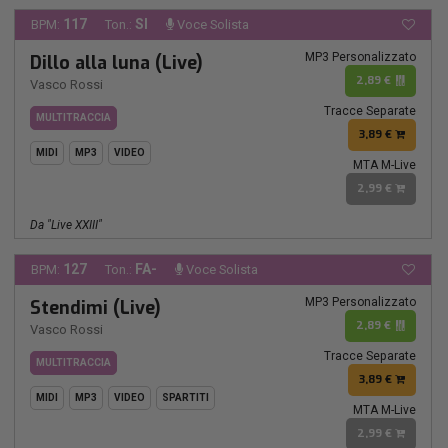
117
SI
BPM:
Ton.:
Voce Solista
MP3 Personalizzato
Dillo alla luna (Live)
2,89 €
Vasco Rossi
Tracce Separate
MULTITRACCIA
3,89 €
MIDI
MP3
VIDEO
MTA M-Live
2,99 €
Da "Live XXIII"
127
FA-
BPM:
Ton.:
Voce Solista
MP3 Personalizzato
Stendimi (Live)
2,89 €
Vasco Rossi
Tracce Separate
MULTITRACCIA
3,89 €
MIDI
MP3
VIDEO
SPARTITI
MTA M-Live
2,99 €