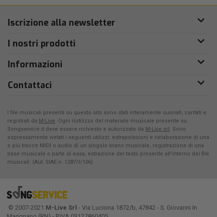
Iscrizione alla newsletter
I nostri prodotti
Informazioni
Contattaci
I file musicali presenti su questo sito sono stati interamente suonati, cantati e
registrati da
M-Live
. Ogni riutilizzo del materiale musicale presente su
Songservice.it deve essere richiesto e autorizzato da
M-Live srl
. Sono
espressamente vietati i seguenti utilizzi: estrapolazioni e rielaborazione di una
o più tracce MIDI o audio di un singolo brano musicale, registrazione di una
base musicale o parte di essa, estrazione del testo presente all'interno dei file
musicali. (Aut. SIAE n. 1287/I/106)
© 2007-2021
M-Live Srl
- Via Luciona 1872/b, 47842 - S. Giovanni In
Marignano (RN) - P.IVA 03127860405