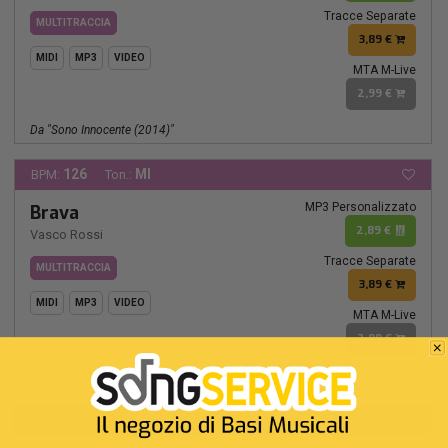
Tracce Separate
MULTITRACCIA
3,89 €
MIDI
MP3
VIDEO
MTA M-Live
2,99 €
Da "sono Innocente (2014)"
126
MI
BPM:
Ton.:
MP3 Personalizzato
Brava
2,89 €
Vasco Rossi
Tracce Separate
MULTITRACCIA
3,89 €
MIDI
MP3
VIDEO
MTA M-Live
2,99 €
Da "siamo Solo Noi (1981)"
64
LA
BPM:
Ton.: