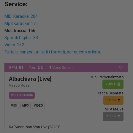
Service:
MIDI Karaoke: 204
Mp3 Karaoke: 171
Multitraccia: 156
Spartiti Digitali: 33
Video: 152
Tutte le canzoni, in tutti i formati, per questo artista.
81
DO
BPM:
Ton.:
Voce Solista
MP3 Personalizzato
Albachiara (Live)
2,89 €
Vasco Rossi
Tracce Separate
MULTITRACCIA
3,89 €
MIDI
MP3
VIDEO
MTA M-Live
2,99 €
Da "Vasco Non Stop Live (2020)"