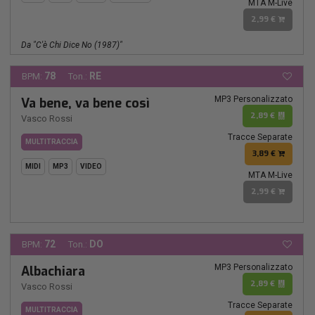
MTA M-Live
2,99 €
Da "c'è Chi Dice No (1987)"
78
RE
BPM:
Ton.:
MP3 Personalizzato
Va bene, va bene così
2,89 €
Vasco Rossi
Tracce Separate
MULTITRACCIA
3,89 €
MIDI
MP3
VIDEO
MTA M-Live
2,99 €
72
DO
BPM:
Ton.:
MP3 Personalizzato
Albachiara
2,89 €
Vasco Rossi
Tracce Separate
MULTITRACCIA