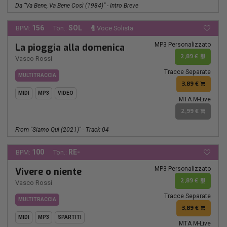
Da “va Bene, Va Bene Così (1984)” - Intro Breve
156
SOL
BPM:
Ton.:
Voce Solista
MP3 Personalizzato
La pioggia alla domenica
2,89 €
Vasco Rossi
Tracce Separate
MULTITRACCIA
3,89 €
MIDI
MP3
VIDEO
MTA M-Live
2,99 €
From "Siamo Qui (2021)" - Track 04
100
RE-
BPM:
Ton.:
MP3 Personalizzato
Vivere o niente
2,89 €
Vasco Rossi
Tracce Separate
MULTITRACCIA
3,89 €
MIDI
MP3
SPARTITI
MTA M-Live