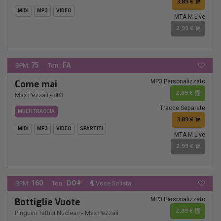
3,89 €
MIDI
MP3
VIDEO
MTA M-Live
2,99 €
75
FA
BPM:
Ton.:
MP3 Personalizzato
Come mai
2,89 €
Max Pezzali
-
883
Tracce Separate
MULTITRACCIA
3,89 €
MIDI
MP3
VIDEO
SPARTITI
MTA M-Live
2,99 €
160
DO#
BPM:
Ton.:
Voce Solista
MP3 Personalizzato
Bottiglie Vuote
2,89 €
Pinguini Tattici Nucleari
-
Max Pezzali