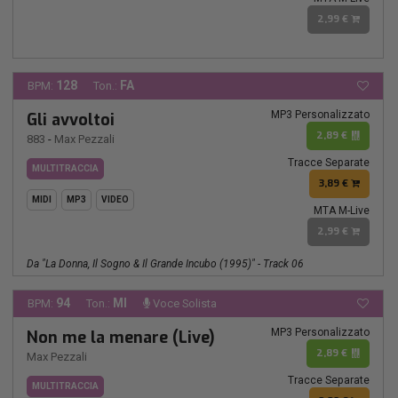
2,99 €
128
FA
BPM:
Ton.:
MP3 Personalizzato
Gli avvoltoi
2,89 €
883
-
Max Pezzali
Tracce Separate
MULTITRACCIA
3,89 €
MIDI
MP3
VIDEO
MTA M-Live
2,99 €
Da "La Donna, Il Sogno & Il Grande Incubo (1995)" - Track 06
94
MI
BPM:
Ton.:
Voce Solista
MP3 Personalizzato
Non me la menare (Live)
2,89 €
Max Pezzali
Tracce Separate
MULTITRACCIA