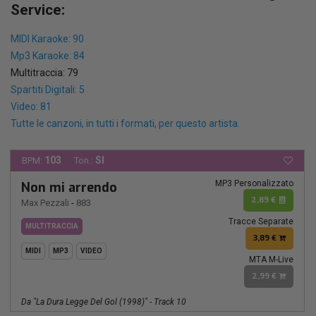
Service:
MIDI Karaoke: 90
Mp3 Karaoke: 84
Multitraccia: 79
Spartiti Digitali: 5
Video: 81
Tutte le canzoni, in tutti i formati, per questo artista.
103
SI
BPM:
Ton.:
MP3 Personalizzato
Non mi arrendo
2,89 €
Max Pezzali
-
883
Tracce Separate
MULTITRACCIA
3,89 €
MIDI
MP3
VIDEO
MTA M-Live
2,99 €
Da "La Dura Legge Del Gol (1998)" - Track 10