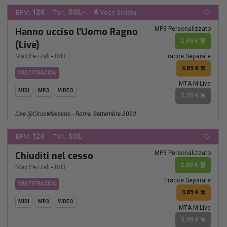
124
SOL-
BPM:
Ton.:
Voce Solista
MP3 Personalizzato
Hanno ucciso l'Uomo Ragno
2,89 €
(Live)
Max Pezzali
-
883
Tracce Separate
3,89 €
MULTITRACCIA
MTA M-Live
MIDI
MP3
VIDEO
2,99 €
Live @CircoMassimo - Roma, Settembre 2023
124
SOL
BPM:
Ton.:
MP3 Personalizzato
Chiuditi nel cesso
2,89 €
Max Pezzali
-
883
Tracce Separate
MULTITRACCIA
3,89 €
MIDI
MP3
VIDEO
MTA M-Live
2,99 €