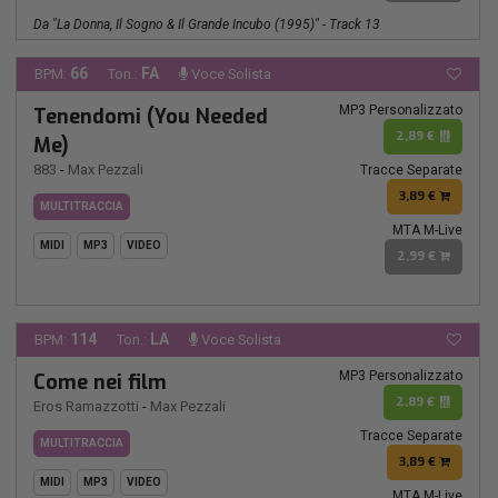
Da "La Donna, Il Sogno & Il Grande Incubo (1995)" - Track 13
66
FA
BPM:
Ton.:
Voce Solista
MP3 Personalizzato
Tenendomi (You Needed
2,89 €
Me)
883
-
Max Pezzali
Tracce Separate
3,89 €
MULTITRACCIA
MTA M-Live
MIDI
MP3
VIDEO
2,99 €
114
LA
BPM:
Ton.:
Voce Solista
MP3 Personalizzato
Come nei film
2,89 €
Eros Ramazzotti
-
Max Pezzali
Tracce Separate
MULTITRACCIA
3,89 €
MIDI
MP3
VIDEO
MTA M-Live