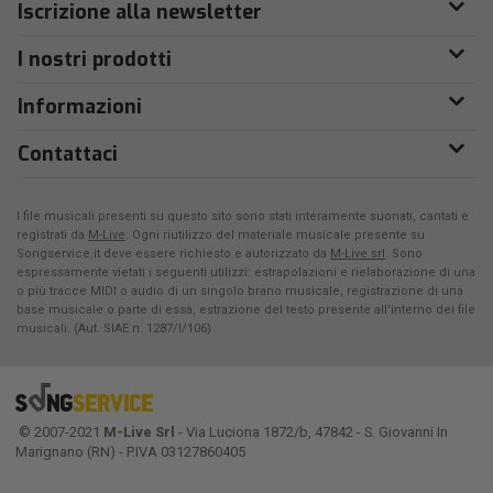
Iscrizione alla newsletter
I nostri prodotti
Informazioni
Contattaci
I file musicali presenti su questo sito sono stati interamente suonati, cantati e
registrati da
M-Live
. Ogni riutilizzo del materiale musicale presente su
Songservice.it deve essere richiesto e autorizzato da
M-Live srl
. Sono
espressamente vietati i seguenti utilizzi: estrapolazioni e rielaborazione di una
o più tracce MIDI o audio di un singolo brano musicale, registrazione di una
base musicale o parte di essa, estrazione del testo presente all'interno dei file
musicali. (Aut. SIAE n. 1287/I/106)
© 2007-2021
M-Live Srl
- Via Luciona 1872/b, 47842 - S. Giovanni In
Marignano (RN) - P.IVA 03127860405