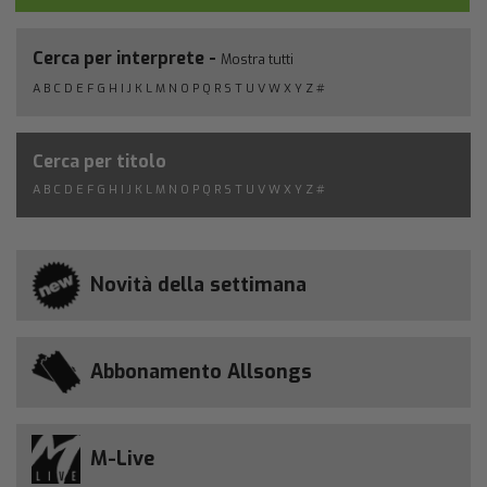
Cerca per interprete -
Mostra tutti
A
B
C
D
E
F
G
H
I
J
K
L
M
N
O
P
Q
R
S
T
U
V
W
X
Y
Z
#
Cerca per titolo
A
B
C
D
E
F
G
H
I
J
K
L
M
N
O
P
Q
R
S
T
U
V
W
X
Y
Z
#
Novità della settimana
Abbonamento Allsongs
M-Live