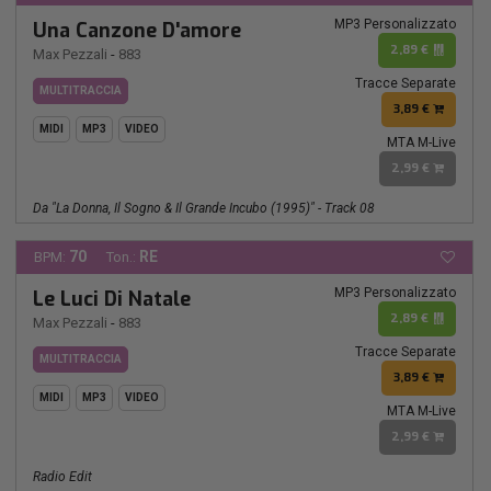
MP3 Personalizzato
Una Canzone D'amore
2,89 €
Max Pezzali
-
883
Tracce Separate
MULTITRACCIA
3,89 €
MIDI
MP3
VIDEO
MTA M-Live
2,99 €
Da "La Donna, Il Sogno & Il Grande Incubo (1995)" - Track 08
70
RE
BPM:
Ton.:
MP3 Personalizzato
Le Luci Di Natale
2,89 €
Max Pezzali
-
883
Tracce Separate
MULTITRACCIA
3,89 €
MIDI
MP3
VIDEO
MTA M-Live
2,99 €
Radio Edit