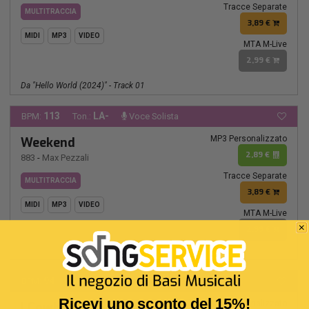
Tracce Separate
MULTITRACCIA
3,89 €
MIDI
MP3
VIDEO
MTA M-Live
2,99 €
Da "Hello World (2024)" - Track 01
113
LA-
BPM:
Ton.:
Voce Solista
MP3 Personalizzato
Weekend
2,89 €
883
-
Max Pezzali
Tracce Separate
MULTITRACCIA
3,89 €
MIDI
MP3
VIDEO
MTA M-Live
2,99 €
94
DO
BPM:
Ton.:
Ricevi uno sconto del 15%!
MP3 Personalizzato
I Cowboy Non Mollano