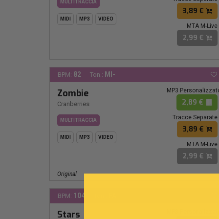
MULTITRACCIA
3,89 €
MIDI
MP3
VIDEO
MTA M-Live
2,99 €
82
MI-
BPM:
Ton.:
MP3 Personalizzat
Zombie
2,89 €
Cranberries
Tracce Separate
MULTITRACCIA
3,89 €
MIDI
MP3
VIDEO
MTA M-Live
2,99 €
Original
104
FA
BPM:
Ton.:
MP3 Personalizzat
Stars