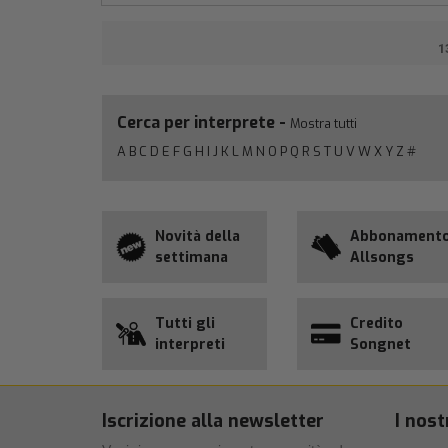
1
Cerca per interprete -
Mostra tutti
A
B
C
D
E
F
G
H
I
J
K
L
M
N
O
P
Q
R
S
T
U
V
W
X
Y
Z
#
Novità della
Abbonament
settimana
Allsongs
Tutti gli
Credito
interpreti
Songnet
Iscrizione alla newsletter
I nost