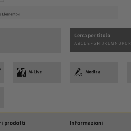
3
Elemento/i
Cerca per titolo
A
B
C
D
E
F
G
H
I
J
K
L
M
N
O
P
Q
R
o
M-Live
Medley
ri prodotti
Informazioni