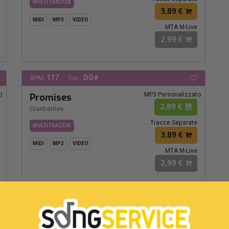
MULTITRACCIA
3,89 €
MIDI
MP3
VIDEO
MTA M-Live
2,99 €
117
DO#
BPM:
Ton.:
o
MP3 Personalizzato
Promises
2,89 €
Cranberries
Tracce Separate
MULTITRACCIA
3,89 €
MIDI
MP3
VIDEO
MTA M-Live
2,99 €
131
MI-
BPM:
Ton.:
o
MP3 Personalizzato
Animal Instinct