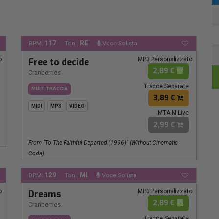
117
RE
BPM:
Ton.:
Voce Solista
o
MP3 Personalizzato
Free to decide
2,89 €
Cranberries
Tracce Separate
MULTITRACCIA
3,89 €
MIDI
MP3
VIDEO
MTA M-Live
2,99 €
From "To The Faithful Departed (1996)" (Without Cinematic
Coda)
129
MI
BPM:
Ton.:
Voce Solista
o
MP3 Personalizzato
Dreams
2,89 €
Cranberries
Tracce Separate