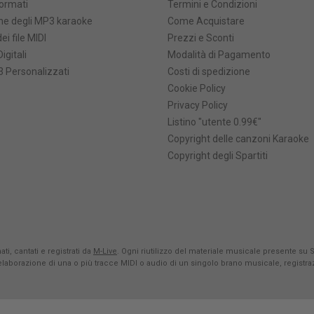
formati
Termini e Condizioni
he degli MP3 karaoke
Come Acquistare
ei file MIDI
Prezzi e Sconti
Digitali
Modalità di Pagamento
 Personalizzati
Costi di spedizione
Cookie Policy
Privacy Policy
Listino "utente 0.99€"
Copyright delle canzoni Karaoke
Copyright degli Spartiti
ti, cantati e registrati da
M-Live
. Ogni riutilizzo del materiale musicale presente su 
rielaborazione di una o più tracce MIDI o audio di un singolo brano musicale, registr