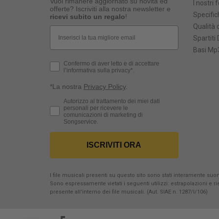
Vuoi rimanere aggiornato su novità ed
I nostri 
offerte? Iscriviti alla nostra newsletter e
Specific
ricevi subito un regalo
!
Qualità d
Email
Spartiti 
Basi Mp3
Privacy Policy
Confermo di aver letto e di accettare
l’informativa sulla privacy*.
*La nostra
Privacy Policy
.
Consenso Marketing
Autorizzo al trattamento dei miei dati
personali per ricevere le
comunicazioni di marketing di
Songservice.
ISCRIVITI ORA
I file musicali presenti su questo sito sono stati interamente suona
Sono espressamente vietati i seguenti utilizzi: estrapolazioni e 
presente all'interno dei file musicali. (Aut. SIAE n. 1287/I/106)