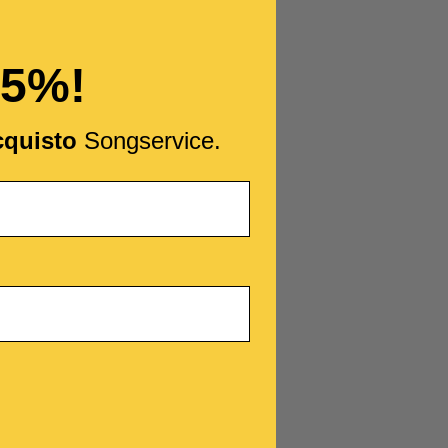
15%!
cquisto
Songservice.