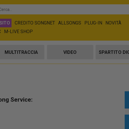
SITO
CREDITO SONGNET
ALLSONGS
PLUG-IN
NOVITÀ
C
M-LIVE SHOP
MULTITRACCIA
VIDEO
SPARTITO DI
ong Service: