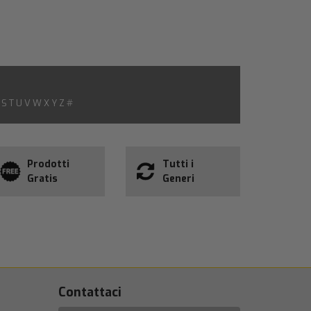
S
T
U
V
W
X
Y
Z
#
Prodotti
Tutti i
Gratis
Generi
Contattaci