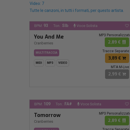
Video: 7
Tutte le canzoni, in tutti i formati, per questo artista.
93
SIb
BPM:
Ton.:
Voce Solista
MP3 Personalizzat
You And Me
2,89 €
Cranberries
Tracce Separate
MULTITRACCIA
3,89 €
MIDI
MP3
VIDEO
MTA M-Live
2,99 €
109
FA#
BPM:
Ton.:
Voce Solista
MP3 Personalizzat
Tomorrow
2,89 €
Cranberries
Tracce Separate