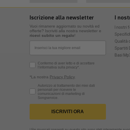
Iscrizione alla newsletter
I nost
Vuoi rimanere aggiornato su novità ed
I nostri 
offerte? Iscriviti alla nostra newsletter e
Specific
ricevi subito un regalo
!
Qualità d
Email
Spartiti 
Basi Mp3
Privacy Policy
Confermo di aver letto e di accettare
l’informativa sulla privacy*.
*La nostra
Privacy Policy
.
Consenso Marketing
Autorizzo al trattamento dei miei dati
personali per ricevere le
comunicazioni di marketing di
Songservice.
ISCRIVITI ORA
I file musicali presenti su questo sito sono stati interamente suona