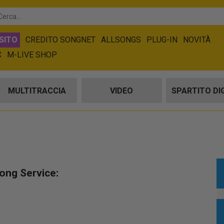
SITO
CREDITO SONGNET
ALLSONGS
PLUG-IN
NOVITÀ
C
M-LIVE SHOP
MULTITRACCIA
VIDEO
SPARTITO DI
Song Service: