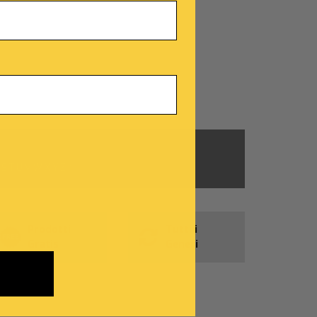
S
T
U
V
W
X
Y
Z
#
Prodotti
Tutti i
Gratis
Generi