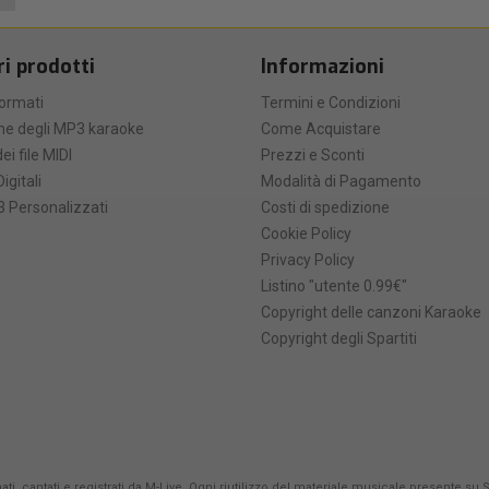
ri prodotti
Informazioni
formati
Termini e Condizioni
he degli MP3 karaoke
Come Acquistare
ei file MIDI
Prezzi e Sconti
Digitali
Modalità di Pagamento
 Personalizzati
Costi di spedizione
Cookie Policy
Privacy Policy
Listino "utente 0.99€"
Copyright delle canzoni Karaoke
Copyright degli Spartiti
ti, cantati e registrati da
M-Live
. Ogni riutilizzo del materiale musicale presente su 