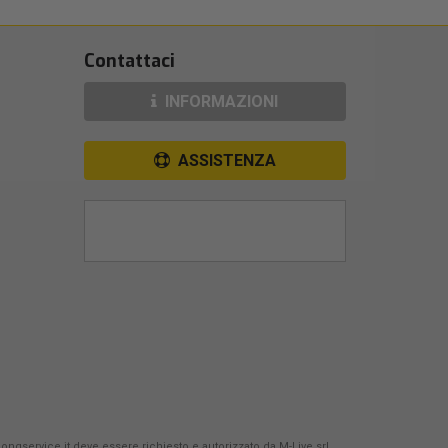
Contattaci
INFORMAZIONI
ASSISTENZA
Songservice.it deve essere richiesto e autorizzato da
M-Live srl
.