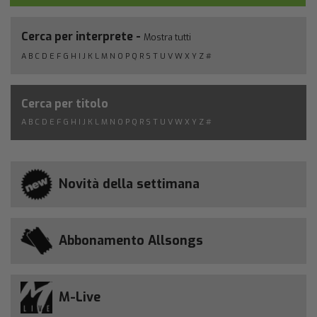
Cerca per interprete -
Mostra tutti
A
B
C
D
E
F
G
H
I
J
K
L
M
N
O
P
Q
R
S
T
U
V
W
X
Y
Z
#
Cerca per titolo
A
B
C
D
E
F
G
H
I
J
K
L
M
N
O
P
Q
R
S
T
U
V
W
X
Y
Z
#
Novità della settimana
Abbonamento Allsongs
M-Live