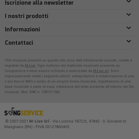
Iscrizione alla newsletter
I nostri prodotti
Informazioni
Contattaci
I file musicali presenti su questo sito sono stati interamente suonati, cantati e
registrati da
M-Live
. Ogni riutilizzo del materiale musicale presente su
Songservice.it deve essere richiesto e autorizzato da
M-Live srl
. Sono
espressamente vietati i seguenti utilizzi: estrapolazioni e rielaborazione di una
o più tracce MIDI o audio di un singolo brano musicale, registrazione di una
base musicale o parte di essa, estrazione del testo presente all'interno dei file
musicali. (Aut. SIAE n. 1287/I/106)
© 2007-2021
M-Live Srl
- Via Luciona 1872/b, 47842 - S. Giovanni In
Marignano (RN) - P.IVA 03127860405