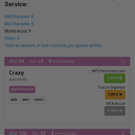
Service:
MIDI Karaoke: 8
Mp3 Karaoke: 9
Multitraccia: 9
Video: 6
Tutte le canzoni, in tutti i formati, per questo artista.
54
LA
BPM:
Ton.:
Voce Solista
MP3 Personalizzato
Crazy
2,89 €
Aerosmith
Tracce Separate
MULTITRACCIA
3,89 €
MIDI
MP3
VIDEO
MTA M-Live
2,99 €
126
RE
BPM:
Ton.:
Voce Solista