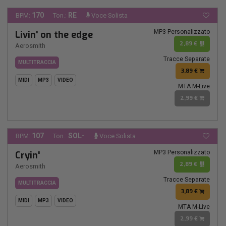
170
RE
BPM:
Ton.:
Voce Solista
MP3 Personalizzato
Livin' on the edge
2,89 €
Aerosmith
Tracce Separate
MULTITRACCIA
3,89 €
MIDI
MP3
VIDEO
MTA M-Live
2,99 €
107
SOL-
BPM:
Ton.:
Voce Solista
MP3 Personalizzato
Cryin'
2,89 €
Aerosmith
Tracce Separate
MULTITRACCIA
3,89 €
MIDI
MP3
VIDEO
MTA M-Live
2,99 €