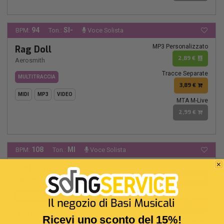
94
SI-
BPM:
Ton.:
Voce Solista
MP3 Personalizzato
Rag Doll
2,89 €
Aerosmith
Tracce Separate
MULTITRACCIA
3,89 €
MIDI
MP3
VIDEO
MTA M-Live
2,99 €
108
MI
BPM:
Ton.:
Voce Solista
MP3 Personalizzato
Walk this way
2,89 €
Aerosmith
Tracce Separate
MULTITRACCIA
3,89 €
MIDI
MP3
VIDEO
Ricevi uno sconto del 15%!
MTA M-Live