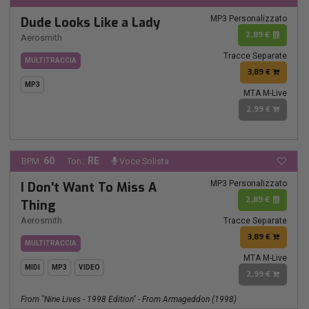
MP3 Personalizzato
Dude Looks Like a Lady
2,89 €
Aerosmith
Tracce Separate
MULTITRACCIA
3,89 €
MP3
MTA M-Live
2,99 €
60
RE
BPM:
Ton.:
Voce Solista
MP3 Personalizzato
I Don't Want To Miss A
2,89 €
Thing
Aerosmith
Tracce Separate
3,89 €
MULTITRACCIA
MTA M-Live
MIDI
MP3
VIDEO
2,99 €
From "nine Lives - 1998 Edition" - From Armageddon (1998)