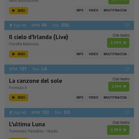
Nino Buonocore
MIDI
MP3
VIDEO
MULTITRACCIA
94
SOL
Top Hit
BPM:
Ton.:
Con testo
Il cielo d'Irlanda (Live)
2,99 €
Fiorella Mannoia
MIDI
MP3
VIDEO
MULTITRACCIA
101
LA
BPM:
Ton.:
Con testo
La canzone del sole
2,19 €
Formula 3
MIDI
MP3
VIDEO
MULTITRACCIA
132
DO
Top Hit
BPM:
Ton.:
Con testo
L'ultima Luna
2,99 €
Tommaso Paradiso
-
Stadio