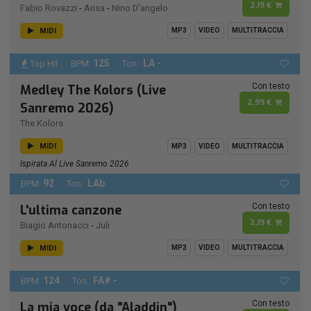
2,19 €
Fabio Rovazzi
-
Arisa
-
Nino D'angelo
MIDI
MP3
VIDEO
MULTITRACCIA
125
LA -
Top Hit
BPM:
Ton.:
Con testo
Medley The Kolors (Live
2,99 €
Sanremo 2026)
The Kolors
MIDI
MP3
VIDEO
MULTITRACCIA
Ispirata Al Live Sanremo 2026
92
LAb
BPM:
Ton.:
Con testo
L'ultima canzone
2,19 €
Biagio Antonacci
-
Juli
MIDI
MP3
VIDEO
MULTITRACCIA
124
FA# -
BPM:
Ton.:
Con testo
La mia voce (da "Aladdin")