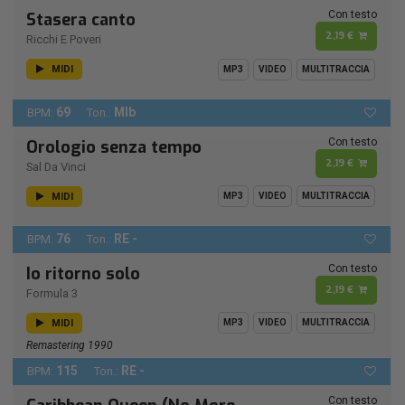
Con testo
Stasera canto
2,19 €
Ricchi E Poveri
MIDI
MP3
VIDEO
MULTITRACCIA
69
MIb
BPM:
Ton.:
Con testo
Orologio senza tempo
2,19 €
Sal Da Vinci
MIDI
MP3
VIDEO
MULTITRACCIA
76
RE -
BPM:
Ton.:
Con testo
Io ritorno solo
2,19 €
Formula 3
MIDI
MP3
VIDEO
MULTITRACCIA
Remastering 1990
115
RE -
BPM:
Ton.:
Con testo