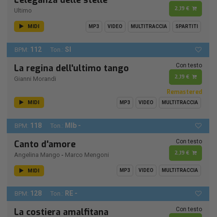
L'eleganza delle stelle
2,19 €
Ultimo
MIDI
MP3
VIDEO
MULTITRACCIA
SPARTITI
112
SI
BPM:
Ton.:
Con testo
La regina dell'ultimo tango
2,19 €
Gianni Morandi
Remastered
MIDI
MP3
VIDEO
MULTITRACCIA
118
MIb -
BPM:
Ton.:
Con testo
Canto d'amore
2,19 €
Angelina Mango
-
Marco Mengoni
MIDI
MP3
VIDEO
MULTITRACCIA
128
RE -
BPM:
Ton.:
Con testo
La costiera amalfitana