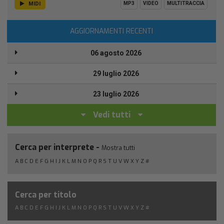
MIDI
MP3
VIDEO
MULTITRACCIA
AGGIORNAMENTI RECENTI
06 agosto 2026
29 luglio 2026
23 luglio 2026
Vedi tutti
Cerca per interprete -
Mostra tutti
A
B
C
D
E
F
G
H
I
J
K
L
M
N
O
P
Q
R
S
T
U
V
W
X
Y
Z
#
Cerca per titolo
A
B
C
D
E
F
G
H
I
J
K
L
M
N
O
P
Q
R
S
T
U
V
W
X
Y
Z
#