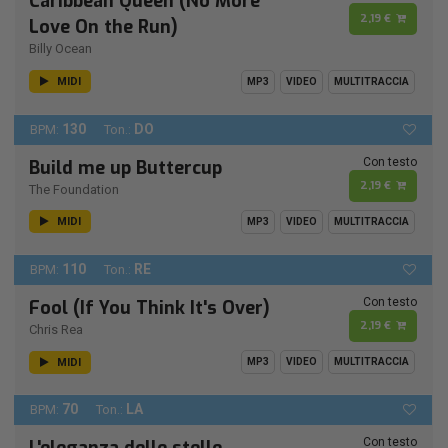
Caribbean Queen (No More
2,19 €
Love On the Run)
Billy Ocean
MIDI
MP3
VIDEO
MULTITRACCIA
130
DO
BPM:
Ton.:
Con testo
Build me up Buttercup
2,19 €
The Foundation
MIDI
MP3
VIDEO
MULTITRACCIA
110
RE
BPM:
Ton.:
Con testo
Fool (If You Think It's Over)
2,19 €
Chris Rea
MIDI
MP3
VIDEO
MULTITRACCIA
70
LA
BPM:
Ton.:
Con testo