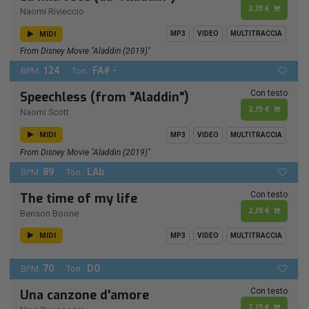
2,19 €
Naomi Rivieccio
MIDI
MP3
VIDEO
MULTITRACCIA
From Disney Movie "Aladdin (2019)"
124
FA# -
BPM:
Ton.:
Con testo
Speechless (from "Aladdin")
2,19 €
Naomi Scott
MIDI
MP3
VIDEO
MULTITRACCIA
From Disney Movie "Aladdin (2019)"
89
LAb
BPM:
Ton.:
Con testo
The time of my life
2,19 €
Benson Boone
MIDI
MP3
VIDEO
MULTITRACCIA
70
DO
BPM:
Ton.:
Con testo
Una canzone d'amore
2,19 €