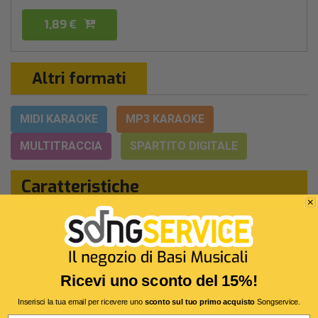
1,89 €
Altri formati
MIDI KARAOKE
MP3 KARAOKE
MULTITRACCIA
SPARTITO DIGITALE
Caratteristiche
Interpreti Originali:
Emma
Modà
-
Genere:
Pop/rock Italiano
Autore:
F.Silvestre - E.Zapparoli - E.Palmosi
Ricevi uno sconto del 15%!
Durata:
3 Min 39 Sec
Inserisci la tua email per ricevere uno
sconto sul tuo primo acquisto
Songservice.
Segnatura:
4/4
Email