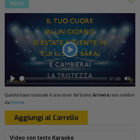
VIDEO
Play
Seek
Current
01:00
time
Play
Toggl
Mute
Questa base musicale è una cover del brano
Arriverà
reso celebre
da
Emma
Aggiungi al Carrello
Video con testo Karaoke