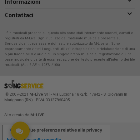
Informazioni
Contattaci
I file musicali presenti su questo sito sono stati interamente suonati, cantati e
registrati da
M-Live
. Ogni riutilizzo del materiale musicale presente su
Songservice.it deve essere richiesto e autorizzato da
M-Live srl
. Sono
espressamente vietati i seguenti utilizzi: estrapolazioni e rielaborazione di una
o più tracce MIDI o audio di un singolo brano musicale, registrazione di una
base musicale o parte di essa, estrazione del testo presente all'interno dei file
musicali. (Aut. SIAE n. 1287/I/106)
© 2007-2021
M-Live Srl
- Via Luciona 1872/b, 47842 - S. Giovanni In
Marignano (RN) - P.IVA 03127860405
Sito creato da
M-LIVE
Le tue preferenze relative alla privacy
Informativa sulla raccolta