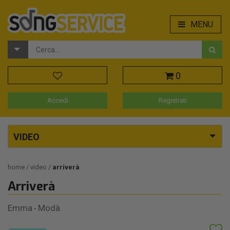
MENU
0
Accedi
Registrati
VIDEO
home
video
arriverà
Arriverà
Emma
Modà
-