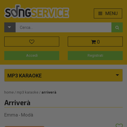
MENU
0
Accedi
Registrati
MP3 KARAOKE
home
mp3 karaoke
arriverà
Arriverà
Emma
Modà
-