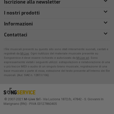
Iscrizione alla newsletter
I nostri prodotti
Informazioni
Contattaci
I file musicali presenti su questo sito sono stati interamente suonati, cantati e
registrati da
M-Live
. Ogni riutilizzo del materiale musicale presente su
Songservice.it deve essere richiesto e autorizzato da
M-Live srl
. Sono
espressamente vietati i seguenti utilizzi: estrapolazioni e rielaborazione di una
o più tracce MIDI o audio di un singolo brano musicale, registrazione di una
base musicale o parte di essa, estrazione del testo presente all'interno dei file
musicali. (Aut. SIAE n. 1287/I/106)
© 2007-2021
M-Live Srl
- Via Luciona 1872/b, 47842 - S. Giovanni In
Marignano (RN) - P.IVA 03127860405