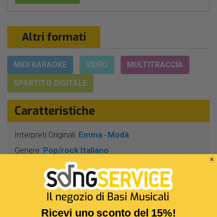
Altri formati
MIDI KARAOKE
VIDEO
MULTITRACCIA
SPARTITO DIGITALE
Caratteristiche
Interpreti Originali:
Emma
Modà
-
Genere:
Pop/rock Italiano
Autore:
F.Silvestre - E.Zapparoli - E.Palmosi
Durata:
3 Min 39 Sec
Segnatura:
4/4
Ricevi uno sconto del 15%!
BPM:
65