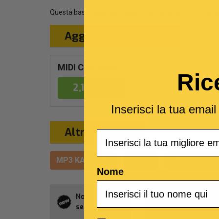
Questa base musicale è una cover del brano
You Deserv
Aggiungi al Carrello
MIDI Con testo
Ric
2,19 €
Inserisci la tua emai
Altri formati
Email
MP3 KARAOKE
VIDEO
MULTITRACC
Nome
Novità della
Abbonament
settimana
Allsongs