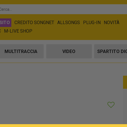
SITO
CREDITO SONGNET
ALLSONGS
PLUG-IN
NOVITÀ
C
M-LIVE SHOP
MULTITRACCIA
VIDEO
SPARTITO DI