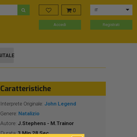
0
IT
Accedi
Registrati
GITALE
Caratteristiche
Interprete Originale:
John Legend
Genere:
Natalizio
Autore:
J.Stephens - M.Trainor
Durata:
3 Min 28 Sec