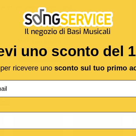
e It All
reso celebre da
John Legend
MIDI Senza testo
evi uno sconto del 
2,19 €
l per ricevere uno
sconto sul tuo primo a
(*
IA
o
M-Live
Medley