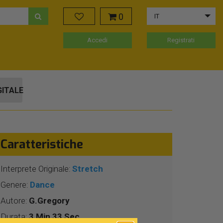
0
IT
Accedi
Registrati
GITALE
Caratteristiche
Interprete Originale:
Stretch
Genere:
Dance
Autore:
G.Gregory
Durata:
3 Min 33 Sec