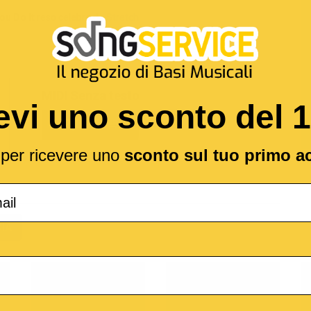
ou Do It
reso celebre da
Stretch
MIDI Senza testo
evi uno sconto del 
2,19 €
l per ricevere uno
sconto sul tuo primo a
(*
IA
o
M-Live
Medley