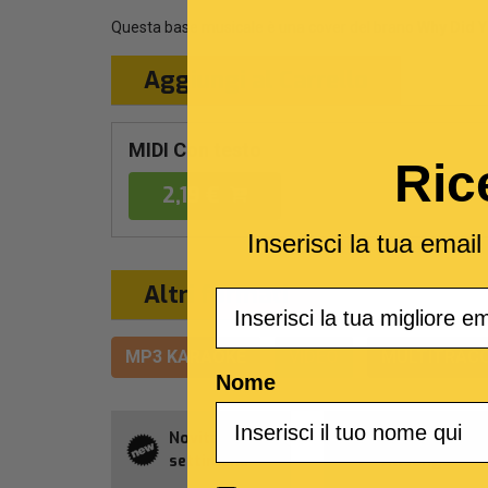
Questa base musicale è una cover del brano
Why Did Y
Aggiungi al Carrello
MIDI Con testo
Ric
2,19 €
Inserisci la tua emai
Altri formati
Email
MP3 KARAOKE
VIDEO
MULTITRACC
Nome
Novità della
Abbonament
settimana
Allsongs