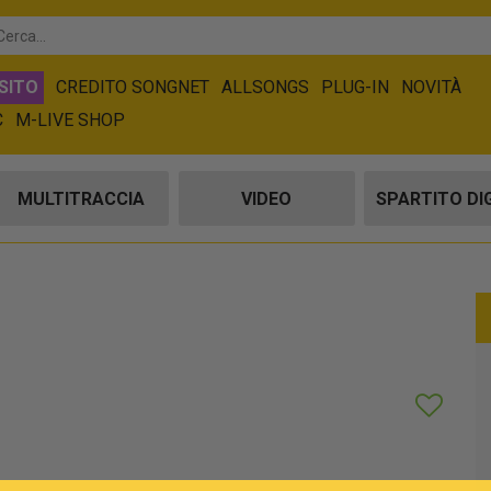
SITO
CREDITO SONGNET
ALLSONGS
PLUG-IN
NOVITÀ
C
M-LIVE SHOP
MULTITRACCIA
VIDEO
SPARTITO DI