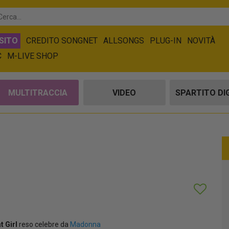
SITO
CREDITO SONGNET
ALLSONGS
PLUG-IN
NOVITÀ
C
M-LIVE SHOP
MULTITRACCIA
VIDEO
SPARTITO DI
t Girl
reso celebre da
Madonna