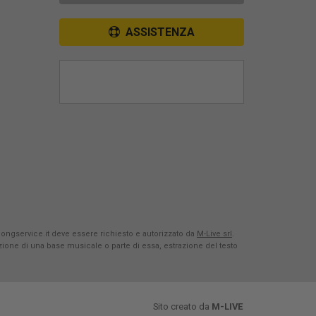
ASSISTENZA
Songservice.it deve essere richiesto e autorizzato da
M-Live srl
.
azione di una base musicale o parte di essa, estrazione del testo
Sito creato da
M-LIVE