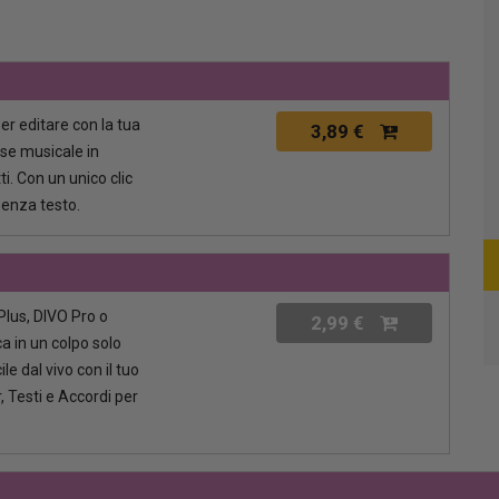
per editare con la tua
3,89 €
ase musicale in
i. Con un unico clic
senza testo.
lus, DIVO Pro o
2,99 €
a in un colpo solo
le dal vivo con il tuo
, Testi e Accordi per