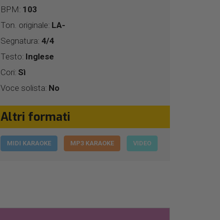
BPM:
103
Ton. originale:
LA-
Segnatura:
4/4
Testo:
Inglese
Cori:
Sì
Voce solista:
No
Altri formati
MIDI KARAOKE
MP3 KARAOKE
VIDEO