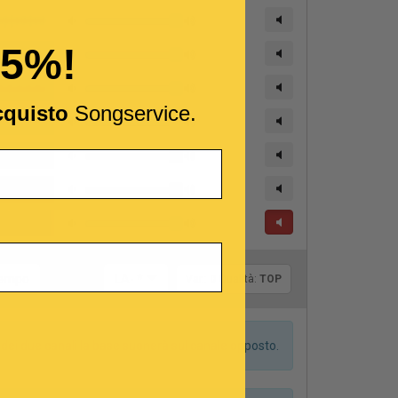
15%!
cquisto
Songservice.
Tonalità:
 tempo
LA- *
Var.:
0
Qualità:
TOP
dei due canali la base suonerà sul canale opposto.