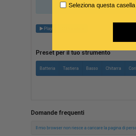
Seleziona questa casella
Play
Ripristina
Preset per il tuo strumento
Batteria
Tastiera
Basso
Chitarra
Cor
Domande frequenti
Il mio browser non riesce a caricare la pagina di pe