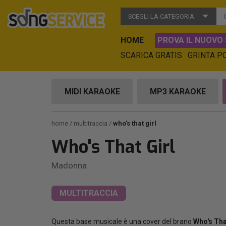
SCEGLI LA CATEGORIA
HOME
PROVA IL NUOVO 
SCARICA GRATIS
GRINTA P
MIDI KARAOKE
MP3 KARAOKE
home
multitraccia
who's that girl
Who's That Girl
Madonna
MULTITRACCIA
Questa base musicale è una cover del brano
Who's Tha