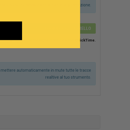
anno alcuna transposizione durante la generazione.
2,89 €
SALVA ED AGGIUNGI AL CARRELLO
Su MAC si consiglia di suonare con
QuickTime.
r mettere automaticamente in mute tutte le tracce
realtive al tuo strumento.