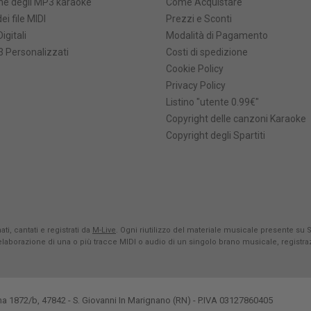
he degli MP3 karaoke
Come Acquistare
ei file MIDI
Prezzi e Sconti
Digitali
Modalità di Pagamento
 Personalizzati
Costi di spedizione
Cookie Policy
Privacy Policy
Listino "utente 0.99€"
Copyright delle canzoni Karaoke
Copyright degli Spartiti
ti, cantati e registrati da
M-Live
. Ogni riutilizzo del materiale musicale presente su 
rielaborazione di una o più tracce MIDI o audio di un singolo brano musicale, registr
na 1872/b, 47842 - S. Giovanni In Marignano (RN) - P.IVA 03127860405