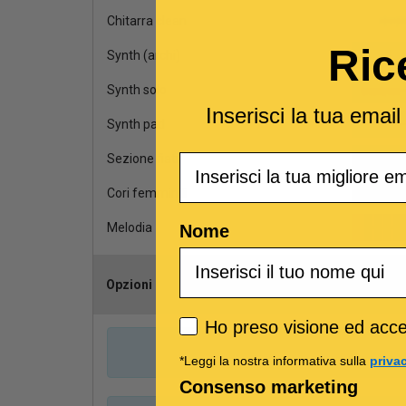
Chitarra clean
Ric
Synth (archi)
Synth solo
Inserisci la tua emai
Synth pad
Email
Sezione fiati
Cori femminili
Melodia
Nome
Opzioni
Scegli il can
Privacy policy
Ho preso visione ed accet
*Leggi la nostra informativa sulla
priva
Consenso marketing