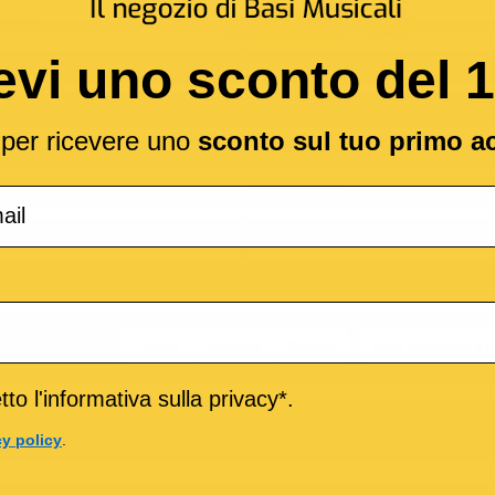
evi uno sconto del 
l per ricevere uno
sconto sul tuo primo a
ale per il CLICK
Stereo
Sinistra
Destra
Intro battendo il
to l'informativa sulla privacy*.
Se la base Metronomo-Click viene inserita su uno 
cy policy
.