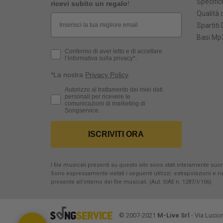
Specific
ricevi subito un regalo
!
Qualità d
Email
Spartiti 
Basi Mp3
Privacy Policy
Confermo di aver letto e di accettare
l’informativa sulla privacy*.
*La nostra
Privacy Policy
.
Consenso Marketing
Autorizzo al trattamento dei miei dati
personali per ricevere le
comunicazioni di marketing di
Songservice.
ISCRIVITI ORA
I file musicali presenti su questo sito sono stati interamente suona
Sono espressamente vietati i seguenti utilizzi: estrapolazioni e 
presente all'interno dei file musicali. (Aut. SIAE n. 1287/I/106)
© 2007-2021
M-Live Srl
- Via Lucio