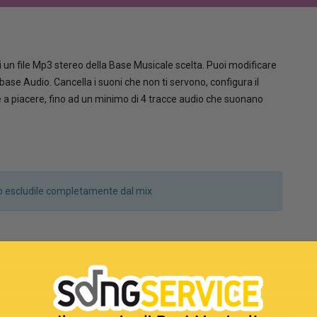
 un file Mp3 stereo della Base Musicale scelta. Puoi modificare
la base Audio. Cancella i suoni che non ti servono, configura il
le a piacere, fino ad un minimo di 4 tracce audio che suonano
a o escludile completamente dal mix