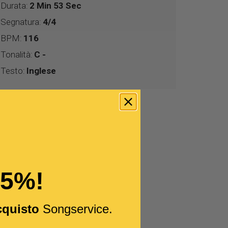
Durata:
2 Min 53 Sec
Segnatura:
4/4
BPM:
116
Tonalità:
C -
Testo:
Inglese
15%!
cquisto
Songservice.