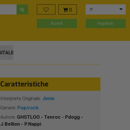
0
IT
Accedi
Registrati
GITALE
Caratteristiche
Interprete Originale:
Jimin
Genere:
Pop/rock
Autore:
GHSTLOO - Tenroc - Pdogg -
J.Bellion - P.Nappi