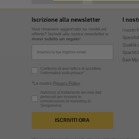
Iscrizione alla newsletter
I nost
Vuoi rimanere aggiornato su novità ed
I nostri 
offerte? Iscriviti alla nostra newsletter e
Specific
ricevi subito un regalo
!
Qualità d
Email
Spartiti 
Basi Mp3
Privacy Policy
Confermo di aver letto e di accettare
l’informativa sulla privacy*.
*La nostra
Privacy Policy
.
Consenso Marketing
Autorizzo al trattamento dei miei dati
personali per ricevere le
comunicazioni di marketing di
Songservice.
ISCRIVITI ORA