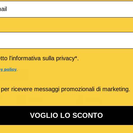
to l'informativa sulla privacy*.
cy policy
.
TITRACCIA
 per ricevere messaggi promozionali di marketing.
o
M-Live
Medley
VOGLIO LO SCONTO