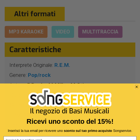
Altri formati
MP3 KARAOKE
VIDEO
MULTITRACCIA
Caratteristiche
Interprete Originale:
R.E.M.
Genere:
Pop/rock
Autore:
P.Buck - M.Mills - M.Stipe
Durata:
3 Min 47 Sec
Segnatura:
4/4
BPM:
123
Ricevi uno sconto del 15%!
Tonalità:
DO
Inserisci la tua email per ricevere uno
sconto sul tuo primo acquisto
Songservice.
Harmonizer:
Sì
Email