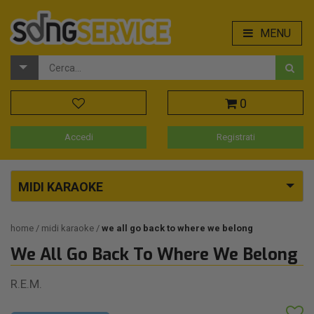
MENU
0
Accedi
Registrati
MIDI KARAOKE
home
midi karaoke
we all go back to where we belong
We All Go Back To Where We Belong
R.E.M.