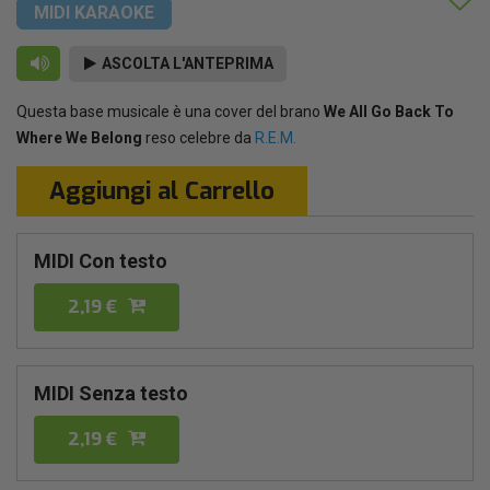
MIDI KARAOKE
ASCOLTA L'ANTEPRIMA
Questa base musicale è una cover del brano
We All Go Back To
Where We Belong
reso celebre da
R.E.M.
Aggiungi al Carrello
MIDI Con testo
2,19 €
MIDI Senza testo
2,19 €