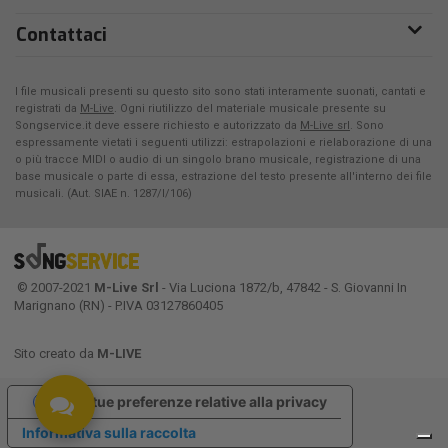
Contattaci
I file musicali presenti su questo sito sono stati interamente suonati, cantati e
registrati da
M-Live
. Ogni riutilizzo del materiale musicale presente su
Songservice.it deve essere richiesto e autorizzato da
M-Live srl
. Sono
espressamente vietati i seguenti utilizzi: estrapolazioni e rielaborazione di una
o più tracce MIDI o audio di un singolo brano musicale, registrazione di una
base musicale o parte di essa, estrazione del testo presente all'interno dei file
musicali. (Aut. SIAE n. 1287/I/106)
© 2007-2021
M-Live Srl
- Via Luciona 1872/b, 47842 - S. Giovanni In
Marignano (RN) - P.IVA 03127860405
Sito creato da
M-LIVE
Le tue preferenze relative alla privacy
Informativa sulla raccolta