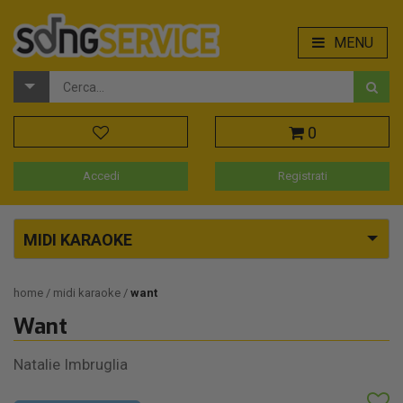
MENU
0
Accedi
Registrati
MIDI KARAOKE
home
midi karaoke
want
Want
Natalie Imbruglia