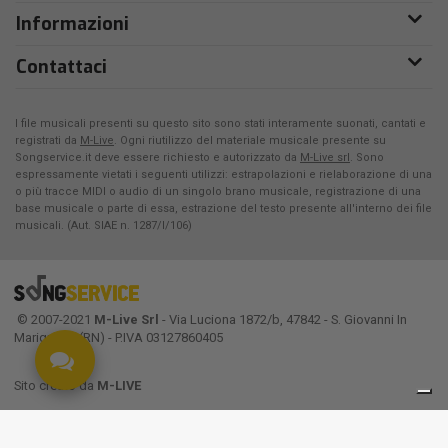
Informazioni
Contattaci
I file musicali presenti su questo sito sono stati interamente suonati, cantati e
registrati da
M-Live
. Ogni riutilizzo del materiale musicale presente su
Songservice.it deve essere richiesto e autorizzato da
M-Live srl
. Sono
espressamente vietati i seguenti utilizzi: estrapolazioni e rielaborazione di una
o più tracce MIDI o audio di un singolo brano musicale, registrazione di una
base musicale o parte di essa, estrazione del testo presente all'interno dei file
musicali. (Aut. SIAE n. 1287/I/106)
© 2007-2021
M-Live Srl
- Via Luciona 1872/b, 47842 - S. Giovanni In
Marignano (RN) - P.IVA 03127860405
Sito creato da
M-LIVE
Le tue preferenze relative alla privacy