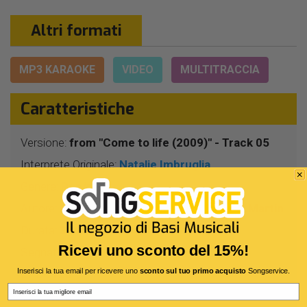
Altri formati
MP3 KARAOKE
VIDEO
MULTITRACCIA
Caratteristiche
Versione:
from "Come to life (2009)" - Track 05
Interprete Originale:
Natalie Imbruglia
Genere:
Pop/rock
Autore:
N.Imbruglia - D.Johns - G.Clark - C.Martin
Durata:
3 Min 30 Sec
Ricevi uno sconto del 15%!
Segnatura:
4/4
Inserisci la tua email per ricevere uno
sconto sul tuo primo acquisto
Songservice.
BPM:
128
Email
Tonalità:
DO# -