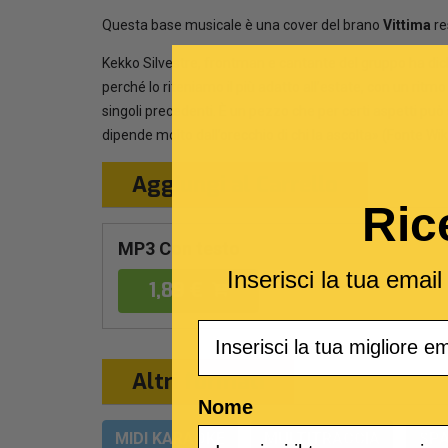
Questa base musicale è una cover del brano
Vittima
re
Kekko Silvestre, frontman e cantante del gruppo ha di
perché lo riteniamo il più adatto all’estate, con un rit
singoli precedenti. È un pezzo che per certi aspetti può
dipende molto dall’orecchio di chi la ascolta» (Fonte Wi
Aggiungi al Carrello
Ric
MP3 Con testo
Inserisci la tua emai
1,89 €
Email
Altri formati
Nome
MIDI KARAOKE
MULTITRACCIA
SPA