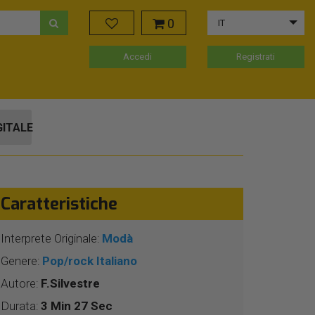
0
IT
Accedi
Registrati
GITALE
Caratteristiche
Interprete Originale:
Modà
Genere:
Pop/rock Italiano
Autore:
F.Silvestre
Durata:
3 Min 27 Sec