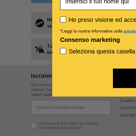
Privacy policy
Ho preso visione ed accet
Novità della
Abbonament
settimana
Allsongs
*Leggi la nostra informativa sulla
priva
Consenso marketing
Tutti gli
Credito
Seleziona questa casella
interpreti
Songnet
Iscrizione alla newsletter
I nost
Vuoi rimanere aggiornato su novità ed
I nostri 
offerte? Iscriviti alla nostra newsletter e
Specific
ricevi subito un regalo
!
Qualità d
Email
Spartiti 
Basi Mp3
Privacy Policy
Confermo di aver letto e di accettare
l’informativa sulla privacy*.