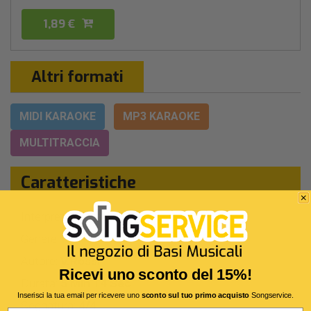
1,89 €
Altri formati
MIDI KARAOKE
MP3 KARAOKE
MULTITRACCIA
Caratteristiche
Interprete Originale:
Vasco Rossi
Genere:
Rock Italiano
Autore:
V.Rossi
Ricevi uno sconto del 15%!
Durata:
5 Min 14 Sec
Inserisci la tua email per ricevere uno
sconto sul tuo primo acquisto
Songservice.
Segnatura:
4/4
Email