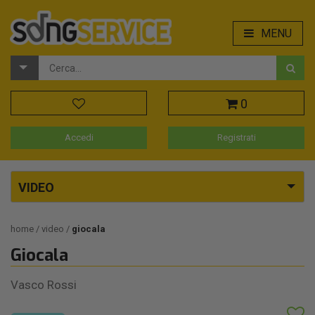
MENU
0
Accedi
Registrati
VIDEO
home
video
giocala
Giocala
Vasco Rossi