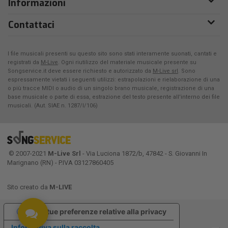
Informazioni
Contattaci
I file musicali presenti su questo sito sono stati interamente suonati, cantati e
registrati da
M-Live
. Ogni riutilizzo del materiale musicale presente su
Songservice.it deve essere richiesto e autorizzato da
M-Live srl
. Sono
espressamente vietati i seguenti utilizzi: estrapolazioni e rielaborazione di una
o più tracce MIDI o audio di un singolo brano musicale, registrazione di una
base musicale o parte di essa, estrazione del testo presente all'interno dei file
musicali. (Aut. SIAE n. 1287/I/106)
© 2007-2021
M-Live Srl
- Via Luciona 1872/b, 47842 - S. Giovanni In
Marignano (RN) - P.IVA 03127860405
Sito creato da
M-LIVE
Le tue preferenze relative alla privacy
Informativa sulla raccolta