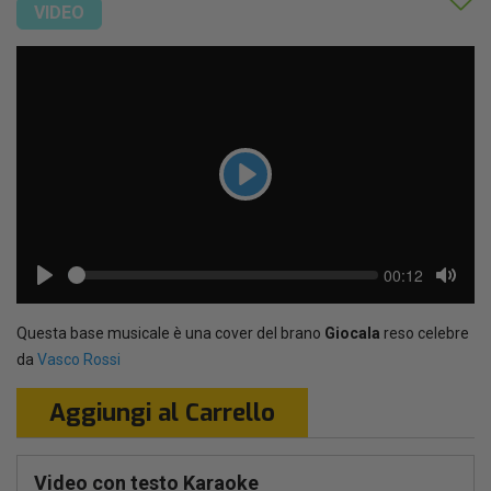
VIDEO
Play
Seek
Current
00:12
time
Play
Toggl
Mute
Questa base musicale è una cover del brano
Giocala
reso celebre
da
Vasco Rossi
Aggiungi al Carrello
Video con testo Karaoke