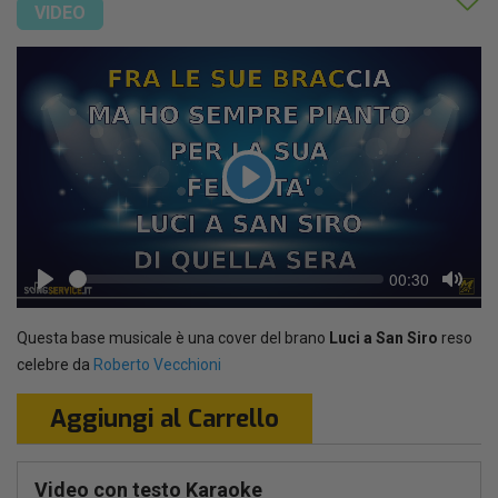
VIDEO
Play
Seek
Current
00:30
time
Play
Toggl
Mute
Questa base musicale è una cover del brano
Luci a San Siro
reso
celebre da
Roberto Vecchioni
Aggiungi al Carrello
Video con testo Karaoke