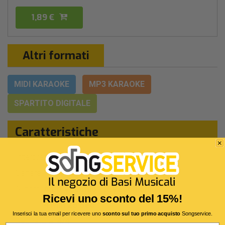
1,89 €
Altri formati
MIDI KARAOKE
MP3 KARAOKE
SPARTITO DIGITALE
Caratteristiche
Interprete Originale:
Roberto Vecchioni
Genere:
Cantautori Italiani
Autore:
A.Lo Vecchio - R.Vecchioni
Ricevi uno sconto del 15%!
Durata:
4 Min 25 Sec
Inserisci la tua email per ricevere uno
sconto sul tuo primo acquisto
Songservice.
Segnatura:
4/4
Email