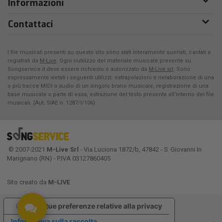
Informazioni
Contattaci
I file musicali presenti su questo sito sono stati interamente suonati, cantati e
registrati da
M-Live
. Ogni riutilizzo del materiale musicale presente su
Songservice.it deve essere richiesto e autorizzato da
M-Live srl
. Sono
espressamente vietati i seguenti utilizzi: estrapolazioni e rielaborazione di una
o più tracce MIDI o audio di un singolo brano musicale, registrazione di una
base musicale o parte di essa, estrazione del testo presente all'interno dei file
musicali. (Aut. SIAE n. 1287/I/106)
© 2007-2021
M-Live Srl
- Via Luciona 1872/b, 47842 - S. Giovanni In
Marignano (RN) - P.IVA 03127860405
Sito creato da
M-LIVE
Le tue preferenze relative alla privacy
Informativa sulla raccolta