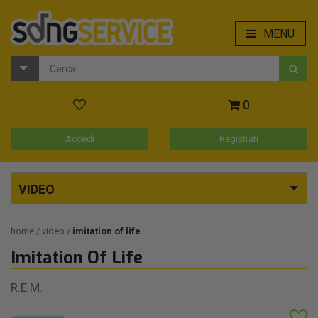
MENU
0
Accedi
Registrati
VIDEO
home
video
imitation of life
Imitation Of Life
R.E.M.