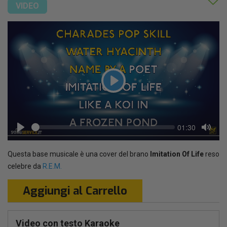
VIDEO
Play
Seek
Current
01:30
time
Play
Toggl
Mute
Questa base musicale è una cover del brano
Imitation Of Life
reso
celebre da
R.E.M.
Aggiungi al Carrello
Video con testo Karaoke