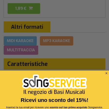
1,89 €
Altri formati
MIDI KARAOKE
MP3 KARAOKE
MULTITRACCIA
Caratteristiche
Versione:
Dall'album "reveal" Del 2001
Interprete Originale:
R.E.M.
Genere:
Pop
Autore:
Berry - Buck - Mills - Stipe
Ricevi uno sconto del 15%!
Durata:
4 Min 7 Sec
Inserisci la tua email per ricevere uno
sconto sul tuo primo acquisto
Songservice.