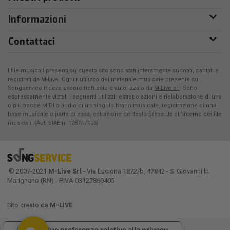
Informazioni
Contattaci
I file musicali presenti su questo sito sono stati interamente suonati, cantati e
registrati da
M-Live
. Ogni riutilizzo del materiale musicale presente su
Songservice.it deve essere richiesto e autorizzato da
M-Live srl
. Sono
espressamente vietati i seguenti utilizzi: estrapolazioni e rielaborazione di una
o più tracce MIDI o audio di un singolo brano musicale, registrazione di una
base musicale o parte di essa, estrazione del testo presente all'interno dei file
musicali. (Aut. SIAE n. 1287/I/106)
© 2007-2021
M-Live Srl
- Via Luciona 1872/b, 47842 - S. Giovanni In
Marignano (RN) - P.IVA 03127860405
Sito creato da
M-LIVE
Le tue preferenze relative alla privacy