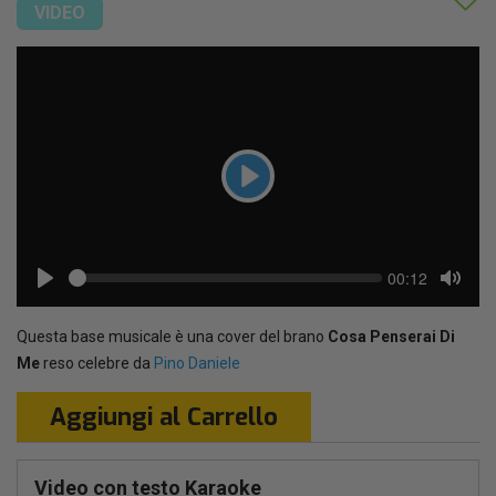
VIDEO
Play
Seek
Current
00:12
time
Play
Toggl
Mute
Questa base musicale è una cover del brano
Cosa Penserai Di
Me
reso celebre da
Pino Daniele
Aggiungi al Carrello
Video con testo Karaoke