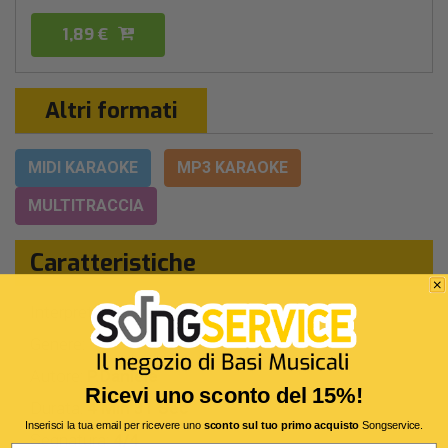
1,89 €
Altri formati
MIDI KARAOKE
MP3 KARAOKE
MULTITRACCIA
Caratteristiche
Interprete Originale:
Pino Daniele
Genere:
Cantautori Italiani
Autore:
P.Daniele
Ricevi uno sconto del 15%!
Durata:
4 Min 31 Sec
Inserisci la tua email per ricevere uno
sconto sul tuo primo acquisto
Songservice.
Segnatura:
4/4
Email