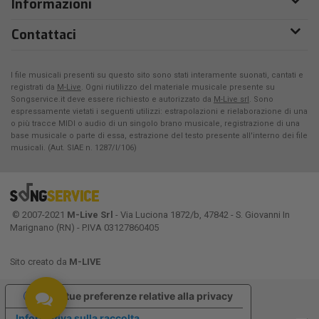
Informazioni
Contattaci
I file musicali presenti su questo sito sono stati interamente suonati, cantati e
registrati da
M-Live
. Ogni riutilizzo del materiale musicale presente su
Songservice.it deve essere richiesto e autorizzato da
M-Live srl
. Sono
espressamente vietati i seguenti utilizzi: estrapolazioni e rielaborazione di una
o più tracce MIDI o audio di un singolo brano musicale, registrazione di una
base musicale o parte di essa, estrazione del testo presente all'interno dei file
musicali. (Aut. SIAE n. 1287/I/106)
© 2007-2021
M-Live Srl
- Via Luciona 1872/b, 47842 - S. Giovanni In
Marignano (RN) - P.IVA 03127860405
Sito creato da
M-LIVE
Le tue preferenze relative alla privacy
Informativa sulla raccolta