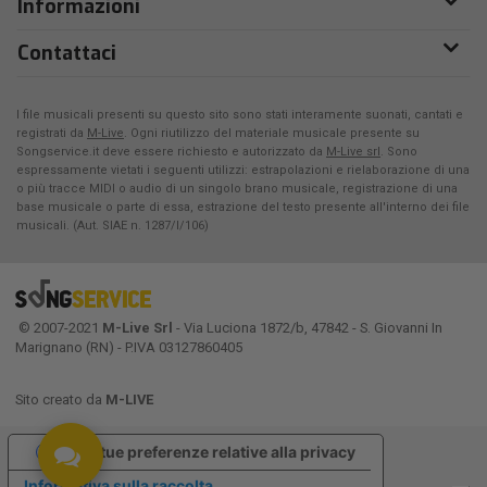
Informazioni
Contattaci
I file musicali presenti su questo sito sono stati interamente suonati, cantati e
registrati da
M-Live
. Ogni riutilizzo del materiale musicale presente su
Songservice.it deve essere richiesto e autorizzato da
M-Live srl
. Sono
espressamente vietati i seguenti utilizzi: estrapolazioni e rielaborazione di una
o più tracce MIDI o audio di un singolo brano musicale, registrazione di una
base musicale o parte di essa, estrazione del testo presente all'interno dei file
musicali. (Aut. SIAE n. 1287/I/106)
© 2007-2021
M-Live Srl
- Via Luciona 1872/b, 47842 - S. Giovanni In
Marignano (RN) - P.IVA 03127860405
Sito creato da
M-LIVE
Le tue preferenze relative alla privacy
Informativa sulla raccolta