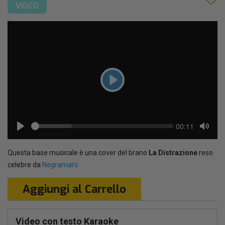
VIDEO
Play
Seek
Current
00:11
time
Play
Toggl
Mute
Questa base musicale è una cover del brano
La Distrazione
reso
celebre da
Negramaro
Aggiungi al Carrello
Video con testo Karaoke