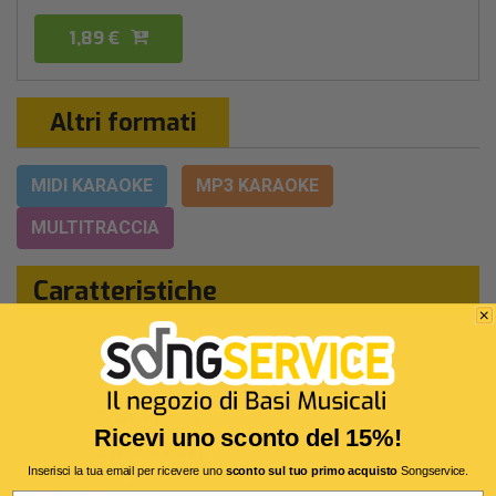
1,89 €
Altri formati
MIDI KARAOKE
MP3 KARAOKE
MULTITRACCIA
Caratteristiche
Interprete Originale:
Negramaro
Genere:
Pop/rock Italiano
Autore:
G.Sangiorgi
Ricevi uno sconto del 15%!
Durata:
3 Min 49 Sec
Inserisci la tua email per ricevere uno
sconto sul tuo primo acquisto
Songservice.
Segnatura:
4/4
Email