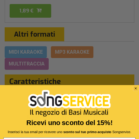
1,89 €
Altri formati
MIDI KARAOKE
MP3 KARAOKE
MULTITRACCIA
Caratteristiche
Interprete Originale:
Max Gazzè
Genere:
Cantautori Italiani
Autore:
M.Gazze - F.Gazze - A.Ponziani
Ricevi uno sconto del 15%!
Durata:
3 Min 53 Sec
Inserisci la tua email per ricevere uno
sconto sul tuo primo acquisto
Songservice.
Segnatura:
4/4
Email