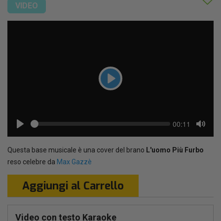
VIDEO
Play
Seek
Current
00:11
time
Play
Toggl
Mute
Questa base musicale è una cover del brano
L'uomo Più Furbo
reso celebre da
Max Gazzè
Aggiungi al Carrello
Video con testo Karaoke