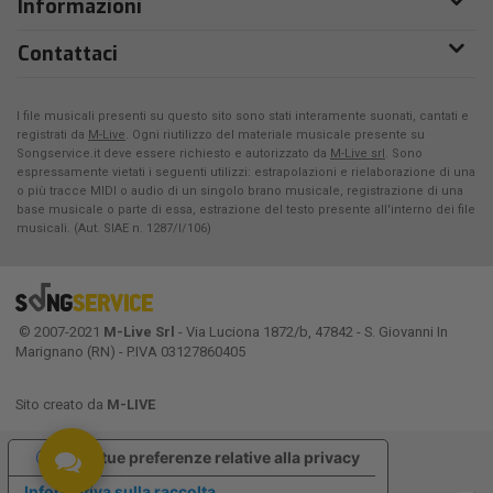
Informazioni
Contattaci
I file musicali presenti su questo sito sono stati interamente suonati, cantati e
registrati da
M-Live
. Ogni riutilizzo del materiale musicale presente su
Songservice.it deve essere richiesto e autorizzato da
M-Live srl
. Sono
espressamente vietati i seguenti utilizzi: estrapolazioni e rielaborazione di una
o più tracce MIDI o audio di un singolo brano musicale, registrazione di una
base musicale o parte di essa, estrazione del testo presente all'interno dei file
musicali. (Aut. SIAE n. 1287/I/106)
© 2007-2021
M-Live Srl
- Via Luciona 1872/b, 47842 - S. Giovanni In
Marignano (RN) - P.IVA 03127860405
Sito creato da
M-LIVE
Le tue preferenze relative alla privacy
Informativa sulla raccolta