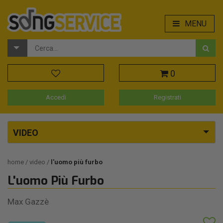
MENU
0
Accedi
Registrati
VIDEO
home
video
l'uomo più furbo
L'uomo Più Furbo
Max Gazzè