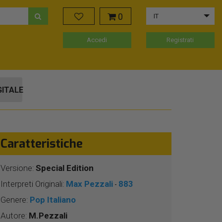
0
IT
Accedi
Registrati
GITALE
Caratteristiche
Versione:
Special Edition
Interpreti Originali:
Max Pezzali
883
-
Genere:
Pop Italiano
Autore:
M.Pezzali