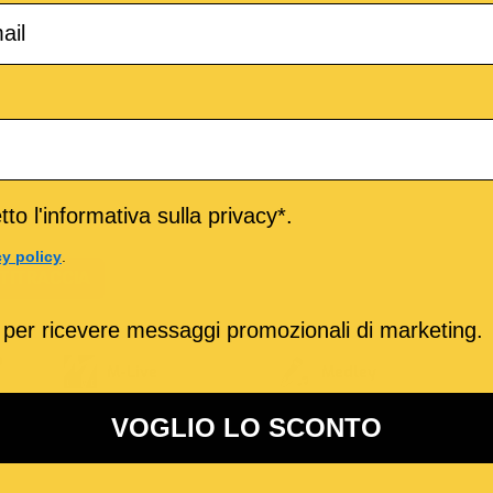
to l'informativa sulla privacy*.
cy policy
.
TITRACCIA
 per ricevere messaggi promozionali di marketing.
o
M-Live
Medley
VOGLIO LO SCONTO