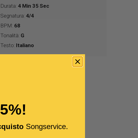
Durata:
4 Min 35 Sec
Segnatura:
4/4
BPM:
68
Tonalità:
G
Testo:
Italiano
15%!
cquisto
Songservice.