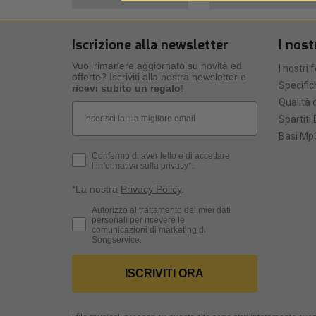
Iscrizione alla newsletter
I nost
Vuoi rimanere aggiornato su novità ed
I nostri 
offerte? Iscriviti alla nostra newsletter e
Specific
ricevi subito un regalo
!
Qualità d
Email
Spartiti 
Basi Mp3
Privacy Policy
Confermo di aver letto e di accettare
l’informativa sulla privacy*.
*La nostra
Privacy Policy
.
Consenso Marketing
Autorizzo al trattamento dei miei dati
personali per ricevere le
comunicazioni di marketing di
Songservice.
ISCRIVITI ORA