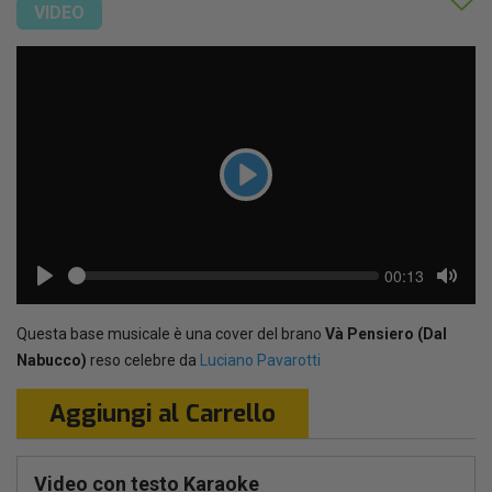
VIDEO
Play
Seek
Current
00:13
time
Play
Toggl
Mute
Questa base musicale è una cover del brano
Và Pensiero (Dal
Nabucco)
reso celebre da
Luciano Pavarotti
Aggiungi al Carrello
Video con testo Karaoke