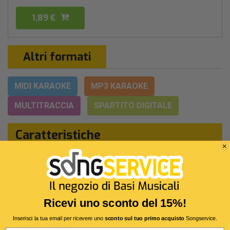
1,89 €
Altri formati
MIDI KARAOKE
MP3 KARAOKE
MULTITRACCIA
SPARTITO DIGITALE
Caratteristiche
Interprete Originale:
Luciano Pavarotti
Genere:
Classica - Lirica - Opera
Autore:
G.Verdi
Ricevi uno sconto del 15%!
Durata:
4 Min 17 Sec
Inserisci la tua email per ricevere uno
sconto sul tuo primo acquisto
Songservice.
Segnatura:
3/4
Email