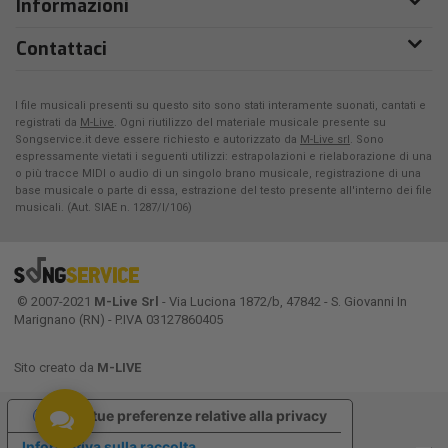
Informazioni
Contattaci
I file musicali presenti su questo sito sono stati interamente suonati, cantati e
registrati da
M-Live
. Ogni riutilizzo del materiale musicale presente su
Songservice.it deve essere richiesto e autorizzato da
M-Live srl
. Sono
espressamente vietati i seguenti utilizzi: estrapolazioni e rielaborazione di una
o più tracce MIDI o audio di un singolo brano musicale, registrazione di una
base musicale o parte di essa, estrazione del testo presente all'interno dei file
musicali. (Aut. SIAE n. 1287/I/106)
© 2007-2021
M-Live Srl
- Via Luciona 1872/b, 47842 - S. Giovanni In
Marignano (RN) - P.IVA 03127860405
Sito creato da
M-LIVE
Le tue preferenze relative alla privacy
Informativa sulla raccolta