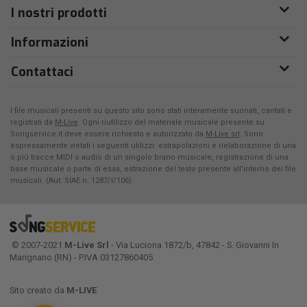
I nostri prodotti
Informazioni
Contattaci
I file musicali presenti su questo sito sono stati interamente suonati, cantati e
registrati da
M-Live
. Ogni riutilizzo del materiale musicale presente su
Songservice.it deve essere richiesto e autorizzato da
M-Live srl
. Sono
espressamente vietati i seguenti utilizzi: estrapolazioni e rielaborazione di una
o più tracce MIDI o audio di un singolo brano musicale, registrazione di una
base musicale o parte di essa, estrazione del testo presente all'interno dei file
musicali. (Aut. SIAE n. 1287/I/106)
© 2007-2021
M-Live Srl
- Via Luciona 1872/b, 47842 - S. Giovanni In
Marignano (RN) - P.IVA 03127860405
Sito creato da
M-LIVE