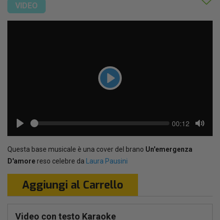
VIDEO
Play
Seek
Current
00:12
time
Play
Toggl
Mute
Questa base musicale è una cover del brano
Un'emergenza
D'amore
reso celebre da
Laura Pausini
Aggiungi al Carrello
Video con testo Karaoke