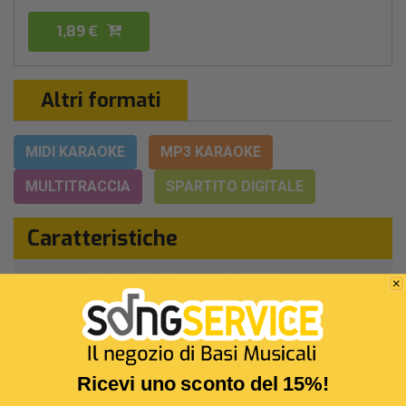
1,89 €
Altri formati
MIDI KARAOKE
MP3 KARAOKE
MULTITRACCIA
SPARTITO DIGITALE
Caratteristiche
Versione:
Da "la Mia Risposta" (1998)
Interprete Originale:
Laura Pausini
Genere:
Leggera Italiana
Autore:
L.Pausini - Cheope - M.Pacciani -
Ricevi uno sconto del 15%!
E.Buffat