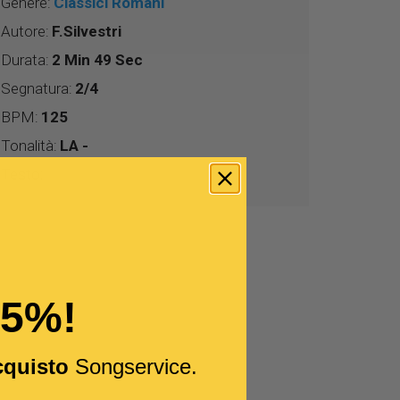
Genere:
Classici Romani
Autore:
F.Silvestri
Durata:
2 Min 49 Sec
Segnatura:
2/4
BPM:
125
Tonalità:
LA -
Testo:
15%!
cquisto
Songservice.