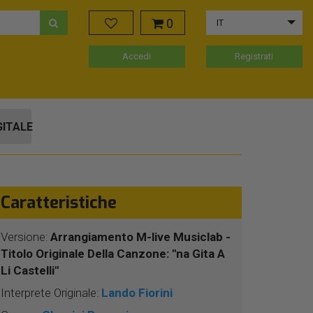
0
IT
Accedi
Registrati
GITALE
Caratteristiche
Versione:
Arrangiamento M-live Musiclab -
Titolo Originale Della Canzone: "na Gita A
Li Castelli"
Interprete Originale:
Lando Fiorini