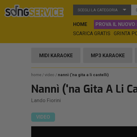
SCEGLI LA CATEGORIA
HOME
PROVA IL NUOVO 
SCARICA GRATIS
GRINTA P
MIDI KARAOKE
MP3 KARAOKE
home
video
nannì ('na gita a li castelli)
Nannì ('na Gita A Li Ca
Lando Fiorini
VIDEO