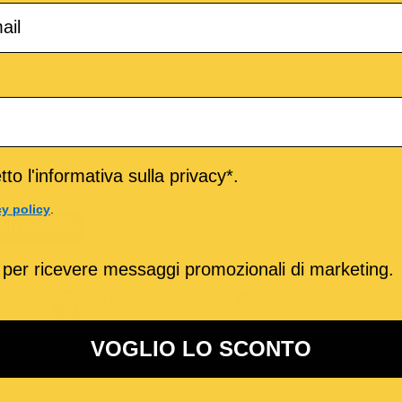
to l'informativa sulla privacy*.
cy policy
.
TITRACCIA
 per ricevere messaggi promozionali di marketing.
o
M-Live
Medley
VOGLIO LO SCONTO