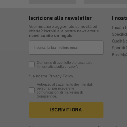
Iscrizione alla newsletter
I nost
Vuoi rimanere aggiornato su novità ed
I nostri 
offerte? Iscriviti alla nostra newsletter e
Specific
ricevi subito un regalo
!
Qualità d
Email
Spartiti 
Basi Mp3
Privacy Policy
Confermo di aver letto e di accettare
l’informativa sulla privacy*.
*La nostra
Privacy Policy
.
Consenso Marketing
Autorizzo al trattamento dei miei dati
personali per ricevere le
comunicazioni di marketing di
Songservice.
ISCRIVITI ORA