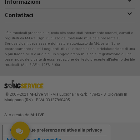
Informazioni
Contattaci
I file musicali presenti su questo sito sono stati interamente suonati, cantati e
registrati da
M-Live
. Ogni riutilizzo del materiale musicale presente su
Songservice.it deve essere richiesto e autorizzato da
M-Live srl
. Sono
espressamente vietati i seguenti utilizzi: estrapolazioni e rielaborazione di una
o più tracce MIDI o audio di un singolo brano musicale, registrazione di una
base musicale o parte di essa, estrazione del testo presente all'interno dei file
musicali. (Aut. SIAE n. 1287/I/106)
© 2007-2021
M-Live Srl
- Via Luciona 1872/b, 47842 - S. Giovanni In
Marignano (RN) - P.IVA 03127860405
Sito creato da
M-LIVE
Le tue preferenze relative alla privacy
Informativa sulla raccolta