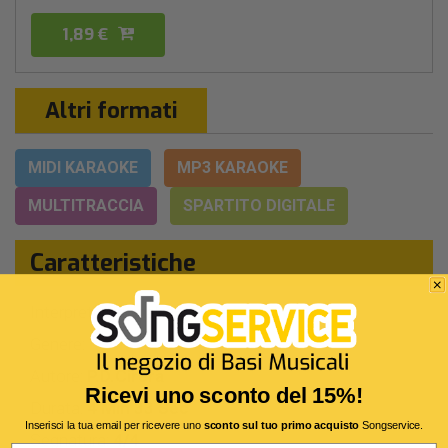
1,89 €
Altri formati
MIDI KARAOKE
MP3 KARAOKE
MULTITRACCIA
SPARTITO DIGITALE
Caratteristiche
Interprete Originale:
Jarabe De Palo
Genere:
Latin Pop
Autore:
P.D.Cirera
Ricevi uno sconto del 15%!
Durata:
4 Min 33 Sec
Inserisci la tua email per ricevere uno
sconto sul tuo primo acquisto
Songservice.
Segnatura:
4/4
Email