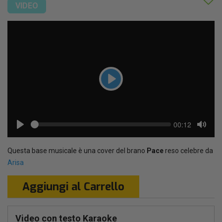
VIDEO
Play
Seek
Current
00:12
time
Play
Toggl
Mute
Questa base musicale è una cover del brano
Pace
reso celebre da
Arisa
Aggiungi al Carrello
Video con testo Karaoke