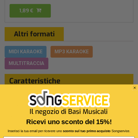
1,89 €
Altri formati
MIDI KARAOKE
MP3 KARAOKE
MULTITRACCIA
Caratteristiche
Interprete Originale:
Arisa
Genere:
Pop Italiano
Autore:
G.Anastasi
Ricevi uno sconto del 15%!
Durata:
3 Min 48 Sec
Inserisci la tua email per ricevere uno
sconto sul tuo primo acquisto
Songservice.
Segnatura:
4/4
Email