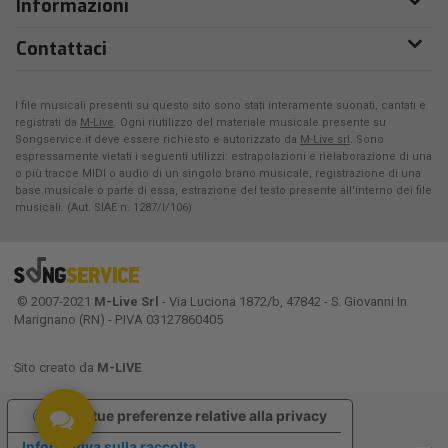
Informazioni
Contattaci
I file musicali presenti su questo sito sono stati interamente suonati, cantati e
registrati da
M-Live
. Ogni riutilizzo del materiale musicale presente su
Songservice.it deve essere richiesto e autorizzato da
M-Live srl
. Sono
espressamente vietati i seguenti utilizzi: estrapolazioni e rielaborazione di una
o più tracce MIDI o audio di un singolo brano musicale, registrazione di una
base musicale o parte di essa, estrazione del testo presente all'interno dei file
musicali. (Aut. SIAE n. 1287/I/106)
© 2007-2021
M-Live Srl
- Via Luciona 1872/b, 47842 - S. Giovanni In
Marignano (RN) - P.IVA 03127860405
Sito creato da
M-LIVE
Le tue preferenze relative alla privacy
Informativa sulla raccolta