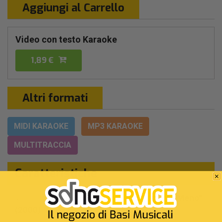
Aggiungi al Carrello
Video con testo Karaoke
1,89 €
Altri formati
MIDI KARAOKE
MP3 KARAOKE
MULTITRACCIA
Caratteristiche
Versione:
Da "esco Di Rado E Parlo Ancora Meno"
(2000)