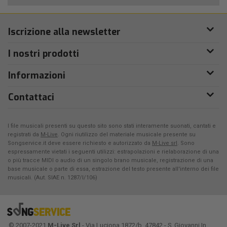
Iscrizione alla newsletter
I nostri prodotti
Informazioni
Contattaci
I file musicali presenti su questo sito sono stati interamente suonati, cantati e
registrati da
M-Live
. Ogni riutilizzo del materiale musicale presente su
Songservice.it deve essere richiesto e autorizzato da
M-Live srl
. Sono
espressamente vietati i seguenti utilizzi: estrapolazioni e rielaborazione di una
o più tracce MIDI o audio di un singolo brano musicale, registrazione di una
base musicale o parte di essa, estrazione del testo presente all'interno dei file
musicali. (Aut. SIAE n. 1287/I/106)
© 2007-2021
M-Live Srl
- Via Luciona 1872/b, 47842 - S. Giovanni In