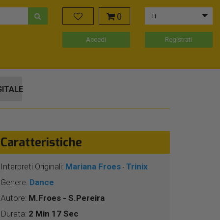
0
IT
Accedi
Registrati
GITALE
Caratteristiche
Interpreti Originali:
Mariana Froes
Trinix
-
Genere:
Dance
Autore:
M.Froes - S.Pereira
Durata:
2 Min 17 Sec