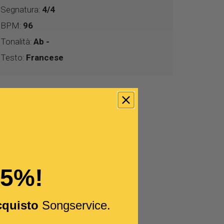
Segnatura:
4/4
BPM:
96
Tonalità:
Ab -
Testo:
Francese
15%!
cquisto
Songservice.