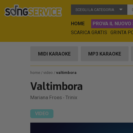
SCEGLI LA CATEGORIA
HOME
PROVA IL NUOVO 
SCARICA GRATIS
GRINTA P
MIDI KARAOKE
MP3 KARAOKE
home
video
valtimbora
Valtimbora
Mariana Froes
Trinix
-
VIDEO