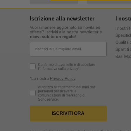
Iscrizione alla newsletter
I nost
Vuoi rimanere aggiornato su novità ed
I nostri 
offerte? Iscriviti alla nostra newsletter e
Specific
ricevi subito un regalo
!
Qualità d
Email
Spartiti 
Basi Mp3
Privacy Policy
Confermo di aver letto e di accettare
l’informativa sulla privacy*.
*La nostra
Privacy Policy
.
Consenso Marketing
Autorizzo al trattamento dei miei dati
personali per ricevere le
comunicazioni di marketing di
Songservice.
ISCRIVITI ORA