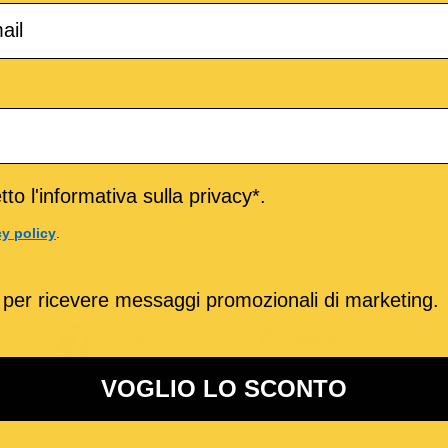
to l'informativa sulla privacy*.
cy policy
.
 per ricevere messaggi promozionali di marketing.
o
M-Live
Medley
VOGLIO LO SCONTO