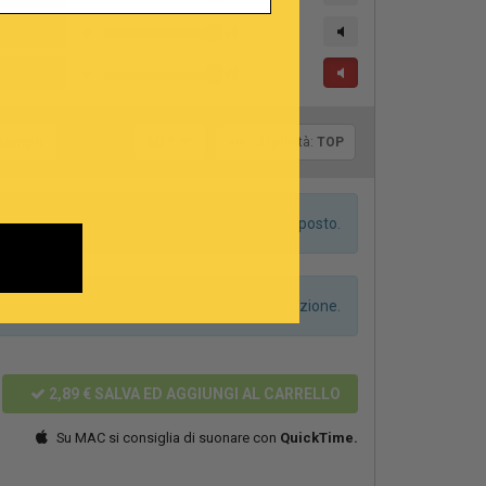
Tonalità:
l tempo
MI *
Var.:
0
Qualità:
TOP
dei due canali la base suonerà sul canale opposto.
anno alcuna transposizione durante la generazione.
2,89 €
SALVA ED AGGIUNGI AL CARRELLO
Su MAC si consiglia di suonare con
QuickTime.