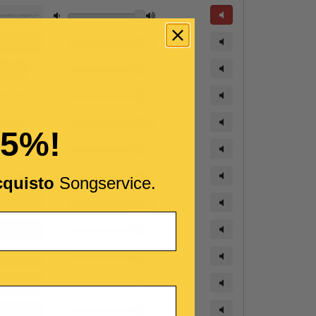
15%!
cquisto
Songservice.