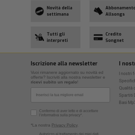
Novità della
Abbonament
settimana
Allsongs
Tutti gli
Credito
interpreti
Songnet
Iscrizione alla newsletter
I nost
Vuoi rimanere aggiornato su novità ed
I nostri 
offerte? Iscriviti alla nostra newsletter e
Specific
ricevi subito un regalo
!
Qualità d
Email
Spartiti 
Basi Mp3
Privacy Policy
Confermo di aver letto e di accettare
l’informativa sulla privacy*.
*La nostra
Privacy Policy
.
Consenso Marketing
Autorizzo al trattamento dei miei dati