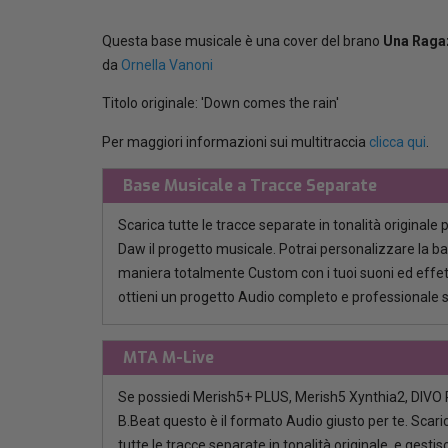
Questa base musicale è una cover del brano
Una Ragaz
da
Ornella Vanoni
Titolo originale: 'Down comes the rain'
Per maggiori informazioni sui multitraccia
clicca qui
.
Base Musicale a Tracce Separate
Scarica tutte le tracce separate in tonalità originale 
Daw il progetto musicale. Potrai personalizzare la b
maniera totalmente Custom con i tuoi suoni ed effett
ottieni un progetto Audio completo e professionale 
MTA M-Live
Se possiedi Merish5+ PLUS, Merish5 Xynthia2, DIVO P
B.Beat questo è il formato Audio giusto per te. Scaric
tutte le tracce separate in tonalità originale, e gestisci