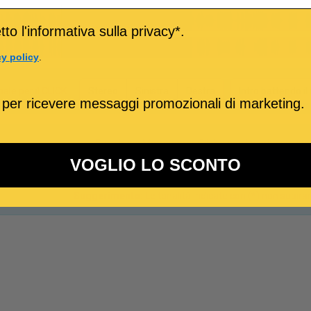
to l'informativa sulla privacy*.
cy policy
.
nale per il CLICK
Stereo
Sinistra
Destra
Intro battendo i
 per ricevere messaggi promozionali di marketing.
Se la base Metronomo-Click viene inserita su uno 
VOGLIO LO SCONTO
Suggerimento:
Le tonalità indicate con (*) non subir