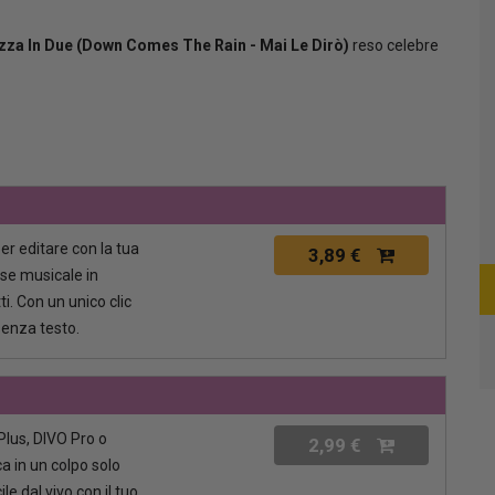
za In Due (Down Comes The Rain - Mai Le Dirò)
reso celebre
per editare con la tua
3,89 €
ase musicale in
i. Con un unico clic
senza testo.
lus, DIVO Pro o
2,99 €
a in un colpo solo
le dal vivo con il tuo