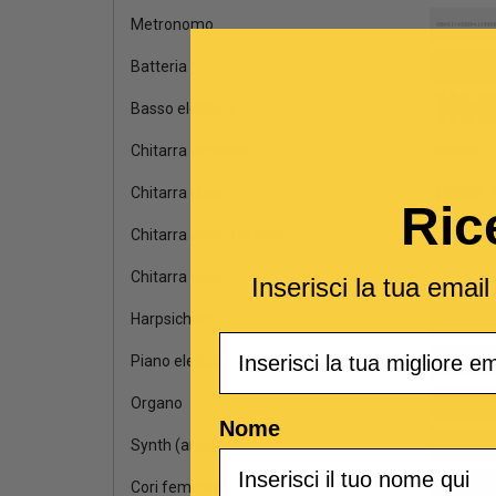
Metronomo
Batteria
Basso elettrico
Chitarra acustica
Chitarra clean
Ric
Chitarra clean rhythm
Chitarra clean
Inserisci la tua emai
Harpsichord
Email
Piano elettrico
Organo
Nome
Synth (archi)
Cori femminili