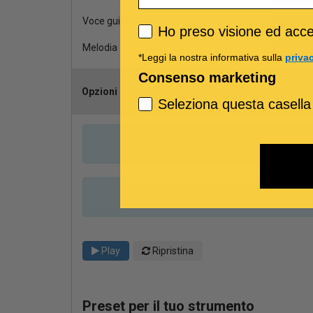
Voce guida femminile
Privacy policy
Ho preso visione ed accet
Melodia
*Leggi la nostra informativa sulla
priva
Consenso marketing
Opzioni
Scegli il ca
Seleziona questa casella
Play
Ripristina
Preset per il tuo strumento