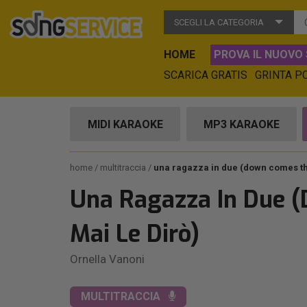
SCEGLI LA CATEGORIA
HOME
PROVA IL NUOVO 
SCARICA GRATIS
GRINTA P
MIDI KARAOKE
MP3 KARAOKE
home
multitraccia
una ragazza in due (down comes the
Una Ragazza In Due (
Mai Le Dirò)
Ornella Vanoni
MULTITRACCIA