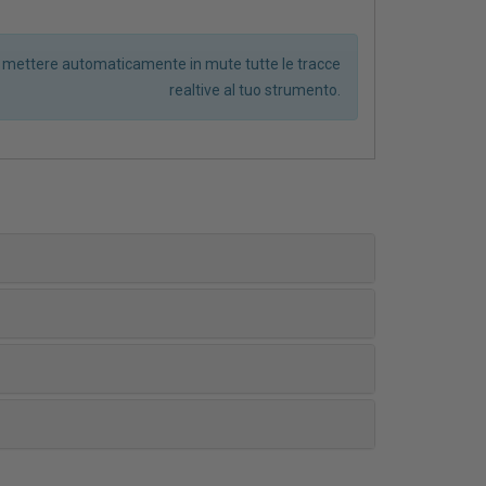
r mettere automaticamente in mute tutte le tracce
realtive al tuo strumento.