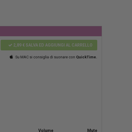
2,89 €
SALVA ED AGGIUNGI AL CARRELLO
Su MAC si consiglia di suonare con
QuickTime.
Volume
Mute