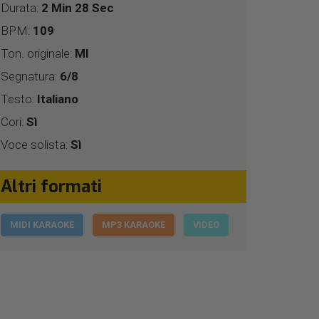
Durata:
2 Min 28 Sec
BPM:
109
Ton. originale:
MI
Segnatura:
6/8
Testo:
Italiano
Cori:
Sì
Voce solista:
Sì
Altri formati
MIDI KARAOKE
MP3 KARAOKE
VIDEO