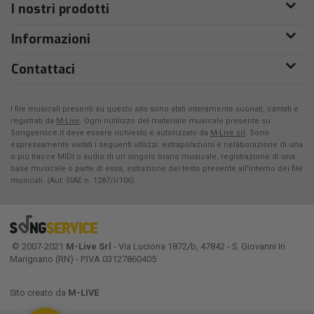
I nostri prodotti
Informazioni
Contattaci
I file musicali presenti su questo sito sono stati interamente suonati, cantati e
registrati da
M-Live
. Ogni riutilizzo del materiale musicale presente su
Songservice.it deve essere richiesto e autorizzato da
M-Live srl
. Sono
espressamente vietati i seguenti utilizzi: estrapolazioni e rielaborazione di una
o più tracce MIDI o audio di un singolo brano musicale, registrazione di una
base musicale o parte di essa, estrazione del testo presente all'interno dei file
musicali. (Aut. SIAE n. 1287/I/106)
© 2007-2021
M-Live Srl
- Via Luciona 1872/b, 47842 - S. Giovanni In
Marignano (RN) - P.IVA 03127860405
Sito creato da
M-LIVE