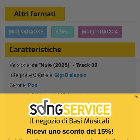
Altri formati
MIDI KARAOKE
VIDEO
MULTITRACCIA
Caratteristiche
Versione:
da "Nuie (2025)" - Track 09
Interprete Originale:
Gigi D'alessio
Genere:
Pop
Autore:
L.D'Alessio - V.D'Agostino
Durata:
3 Min 46 Sec
Segnatura:
4/4
BPM:
71
Ricevi uno sconto del 15%!
Tonalità:
MIb -