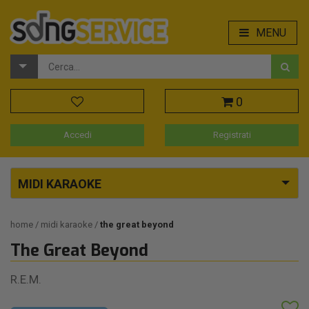
MENU
0
Accedi
Registrati
MIDI KARAOKE
home
midi karaoke
the great beyond
The Great Beyond
R.E.M.