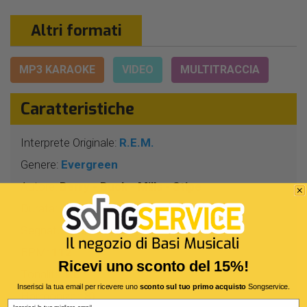
Altri formati
MP3 KARAOKE
VIDEO
MULTITRACCIA
Caratteristiche
Interprete Originale:
R.E.M.
Genere:
Evergreen
Autore:
Berry - Buck - Mills - Stipe
Durata:
4 Min 6 Sec
Segnatura:
4/4
BPM:
112
Ricevi uno sconto del 15%!
Tonalità:
RE
Inserisci la tua email per ricevere uno
sconto sul tuo primo acquisto
Songservice.
Harmonizer:
Sì
Email