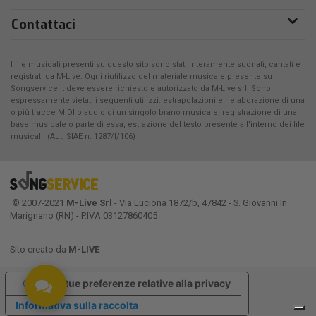
Contattaci
I file musicali presenti su questo sito sono stati interamente suonati, cantati e
registrati da
M-Live
. Ogni riutilizzo del materiale musicale presente su
Songservice.it deve essere richiesto e autorizzato da
M-Live srl
. Sono
espressamente vietati i seguenti utilizzi: estrapolazioni e rielaborazione di una
o più tracce MIDI o audio di un singolo brano musicale, registrazione di una
base musicale o parte di essa, estrazione del testo presente all'interno dei file
musicali. (Aut. SIAE n. 1287/I/106)
© 2007-2021
M-Live Srl
- Via Luciona 1872/b, 47842 - S. Giovanni In
Marignano (RN) - P.IVA 03127860405
Sito creato da
M-LIVE
Le tue preferenze relative alla privacy
Informativa sulla raccolta