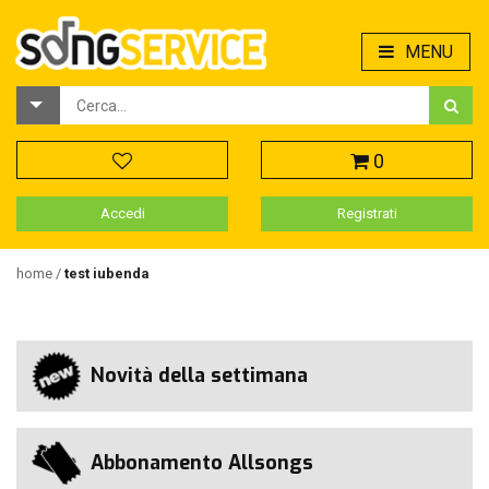
MENU
0
Accedi
Registrati
home
test iubenda
Novità della settimana
Abbonamento Allsongs