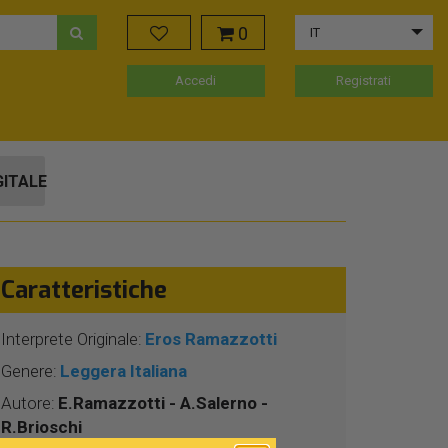
0
IT
Accedi
Registrati
GITALE
Caratteristiche
Interprete Originale:
Eros Ramazzotti
Genere:
Leggera Italiana
Autore:
E.Ramazzotti - A.Salerno -
R.Brioschi