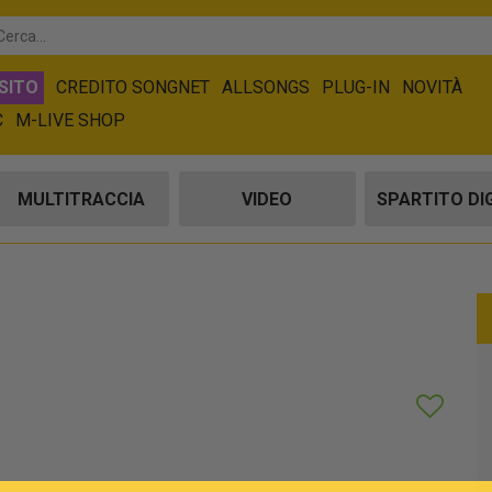
SITO
CREDITO SONGNET
ALLSONGS
PLUG-IN
NOVITÀ
C
M-LIVE SHOP
MULTITRACCIA
VIDEO
SPARTITO DI