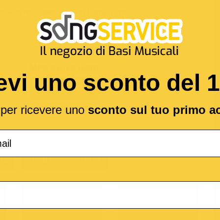
omessa
reso celebre da
Eros Ramazzotti
MP3 Senza testo
evi uno sconto del 
1,89 €
l per ricevere uno
sconto sul tuo primo a
(*
IA
SPARTITO DIGITALE
o
M-Live
Medley