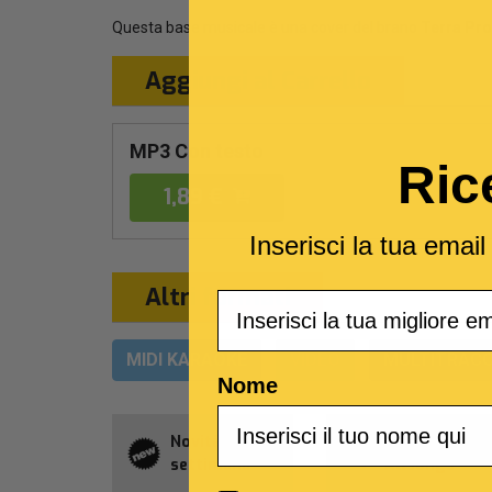
Questa base musicale è una cover del brano
Terra Pr
Aggiungi al Carrello
MP3 Con testo
Ric
1,89 €
Inserisci la tua emai
Altri formati
Email
MIDI KARAOKE
VIDEO
MULTITRACC
Nome
Novità della
Abbonament
settimana
Allsongs