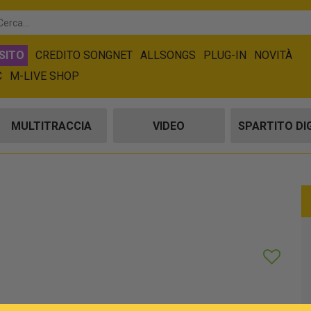
SITO
CREDITO SONGNET
ALLSONGS
PLUG-IN
NOVITÀ
C
M-LIVE SHOP
MULTITRACCIA
VIDEO
SPARTITO DI