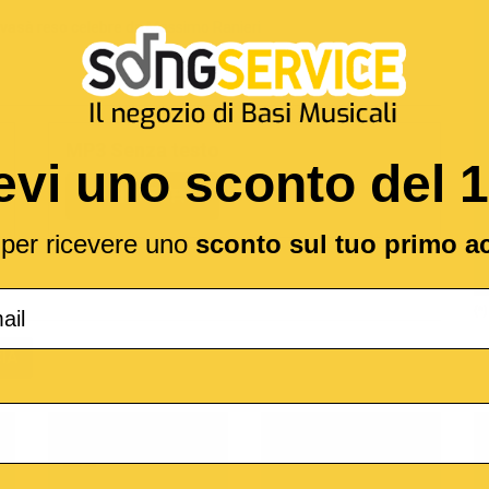
a vasà
reso celebre da
Massimo Ranieri
MP3 Senza testo
evi uno sconto del 
1,89 €
l per ricevere uno
sconto sul tuo primo a
(*
IA
o
M-Live
Medley