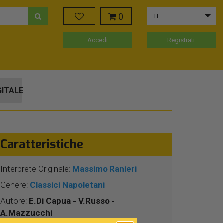
0
IT
Accedi
Registrati
GITALE
Caratteristiche
Interprete Originale:
Massimo Ranieri
Genere:
Classici Napoletani
Autore:
E.Di Capua - V.Russo -
A.Mazzucchi