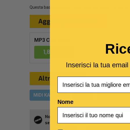
Questa base musicale è una cover del brano
Ì te vurri
Aggiungi al Carrello
MP3 Con testo
Ric
1,89 €
Inserisci la tua emai
Altri formati
Email
MIDI KARAOKE
VIDEO
MULTITRACC
Nome
Novità della
Abbonament
settimana
Allsongs