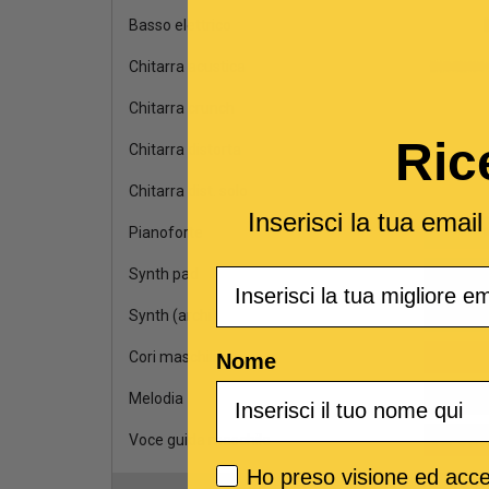
Basso elettrico
Chitarra acustica
Chitarra crunch
Ric
Chitarra distorta
Chitarra dist. solo
Inserisci la tua emai
Pianoforte
Email
Synth pad
Synth (archi)
Cori maschili
Nome
Melodia
Voce guida maschile
Privacy policy
Ho preso visione ed accet