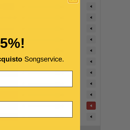
15%!
cquisto
Songservice.