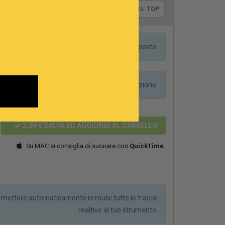
Tonalità:
tempo
SOL *
Var.:
0
Qualità:
TOP
dei due canali la base suonerà sul canale opposto.
anno alcuna transposizione durante la generazione.
2,89 €
SALVA ED AGGIUNGI AL CARRELLO
Su MAC si consiglia di suonare con
QuickTime.
r mettere automaticamente in mute tutte le tracce
realtive al tuo strumento.