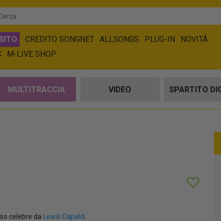
SITO
CREDITO SONGNET
ALLSONGS
PLUG-IN
NOVITÀ
C
M-LIVE SHOP
MULTITRACCIA
VIDEO
SPARTITO DI
so celebre da
Lewis Capaldi