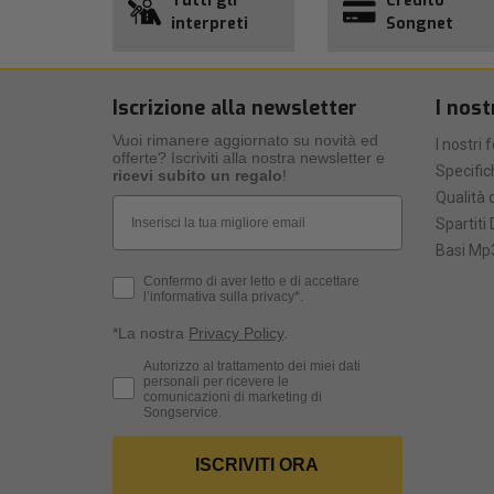
Tutti gli
Credito
interpreti
Songnet
Iscrizione alla newsletter
I nost
Vuoi rimanere aggiornato su novità ed
I nostri 
offerte? Iscriviti alla nostra newsletter e
Specific
ricevi subito un regalo
!
Qualità d
Email
Spartiti 
Basi Mp3
Privacy Policy
Confermo di aver letto e di accettare
l’informativa sulla privacy*.
*La nostra
Privacy Policy
.
Consenso Marketing
Autorizzo al trattamento dei miei dati
personali per ricevere le
comunicazioni di marketing di
Songservice.
ISCRIVITI ORA