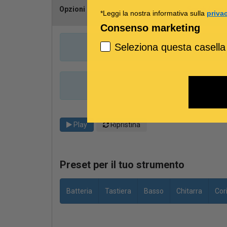
Opzioni
Scegli il can
*Leggi la nostra informativa sulla
priva
Consenso marketing
Seleziona questa casella
Play
Ripristina
Preset per il tuo strumento
Batteria
Tastiera
Basso
Chitarra
Cor