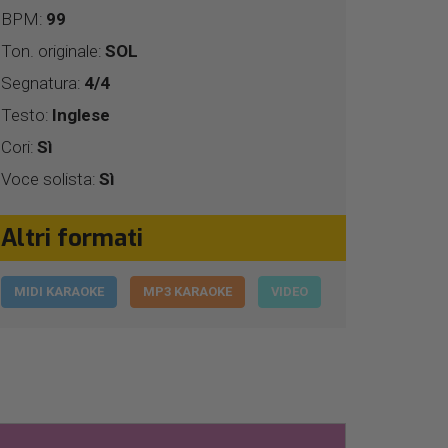
BPM:
99
Ton. originale:
SOL
Segnatura:
4/4
Testo:
Inglese
Cori:
Sì
Voce solista:
Sì
Altri formati
MIDI KARAOKE
MP3 KARAOKE
VIDEO