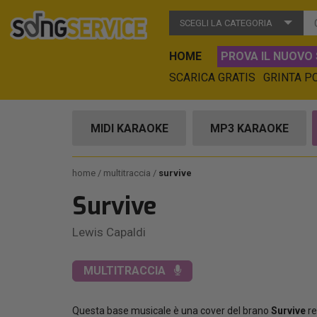
SCEGLI LA CATEGORIA
HOME
PROVA IL NUOVO 
SCARICA GRATIS
GRINTA P
MIDI KARAOKE
MP3 KARAOKE
home
multitraccia
survive
Survive
Lewis Capaldi
MULTITRACCIA
Questa base musicale è una cover del brano
Survive
re