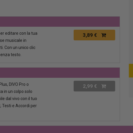
per editare con la tua
3,89 €
ase musicale in
i. Con un unico clic
senza testo.
lus, DIVO Pro o
2,99 €
a in un colpo solo
le dal vivo con il tuo
, Testi e Accordi per