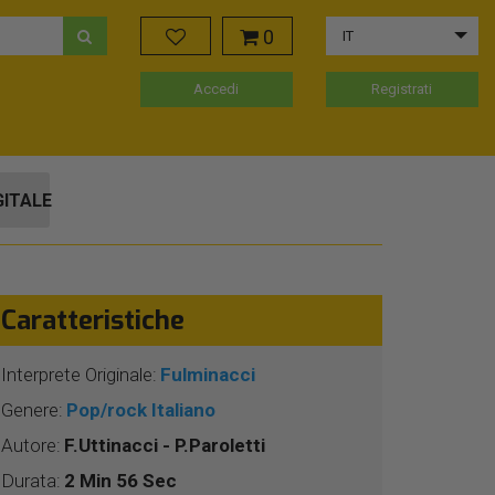
0
IT
Accedi
Registrati
GITALE
Caratteristiche
Interprete Originale:
Fulminacci
Genere:
Pop/rock Italiano
Autore:
F.Uttinacci - P.Paroletti
Durata:
2 Min 56 Sec