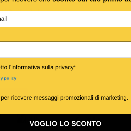
fortuna
reso celebre da
Fulminacci
to l'informativa sulla privacy*.
cy policy
.
TITRACCIA
 per ricevere messaggi promozionali di marketing.
o
M-Live
Medley
VOGLIO LO SCONTO