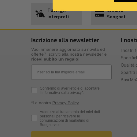
Tutti gli
Credito
interpreti
Songnet
Iscrizione alla newsletter
I nost
Vuoi rimanere aggiornato su novità ed
I nostri 
offerte? Iscriviti alla nostra newsletter e
Specific
ricevi subito un regalo
!
Qualità d
Email
Spartiti 
Basi Mp3
Privacy Policy
Confermo di aver letto e di accettare
l’informativa sulla privacy*.
*La nostra
Privacy Policy
.
Consenso Marketing
Autorizzo al trattamento dei miei dati
personali per ricevere le
comunicazioni di marketing di
Songservice.