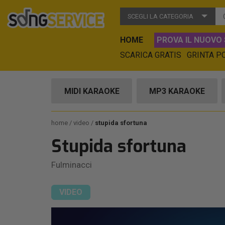
SCEGLI LA CATEGORIA
HOME
PROVA IL NUOVO 
SCARICA GRATIS
GRINTA P
MIDI KARAOKE
MP3 KARAOKE
home
video
stupida sfortuna
Stupida sfortuna
Fulminacci
VIDEO