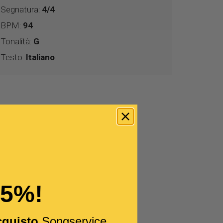
Segnatura:
4/4
BPM:
94
Tonalità:
G
Testo:
Italiano
15%!
cquisto
Songservice.