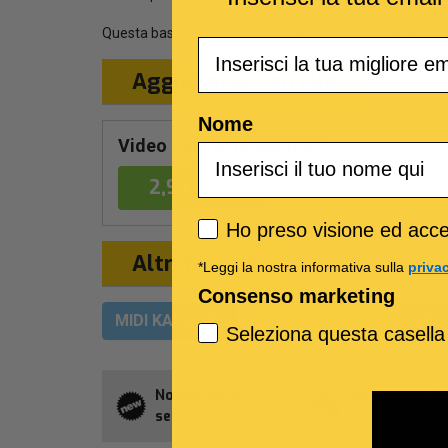
Questa base musicale è una cover del brano
Stupida s
Email
Aggiungi al Carrello
Nome
Video con testo Karaoke
2,99 €
Privacy policy
Ho preso visione ed accet
Altri formati
*Leggi la nostra informativa sulla
priva
Consenso marketing
MIDI KARAOKE
MP3 KARAOKE
MUL
Seleziona questa casella
Novità della
Abbonament
settimana
Allsongs