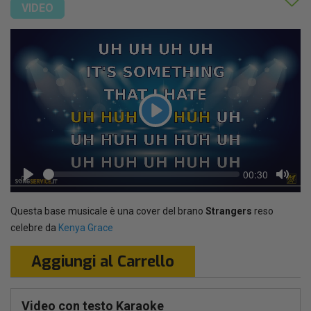
VIDEO
Play
Seek
Current
00:30
time
Play
Toggl
Mute
Questa base musicale è una cover del brano
Strangers
reso
celebre da
Kenya Grace
Aggiungi al Carrello
Video con testo Karaoke