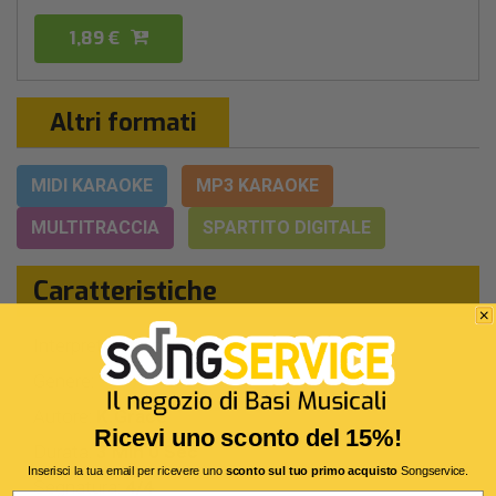
1,89 €
Altri formati
MIDI KARAOKE
MP3 KARAOKE
MULTITRACCIA
SPARTITO DIGITALE
Caratteristiche
Interprete Originale:
Kenya Grace
Genere:
Pop/rock
Autore:
K.Grace
Ricevi uno sconto del 15%!
Durata:
3 Min 0 Sec
Inserisci la tua email per ricevere uno
sconto sul tuo primo acquisto
Songservice.
Segnatura:
4/4
Email