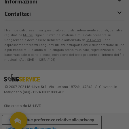
Informazioni
Contattaci
I file musicali presenti su questo sito sono stati interamente suonati, cantati e
registrati da
M-Live
. Ogni riutilizzo del materiale musicale presente su
Songservice.it deve essere richiesto e autorizzato da
M-Live srl
. Sono
espressamente vietati i seguenti utilizzi: estrapolazioni e rielaborazione di una
o più tracce MIDI o audio di un singolo brano musicale, registrazione di una
base musicale o parte di essa, estrazione del testo presente all'interno dei file
musicali. (Aut. SIAE n. 1287/I/106)
© 2007-2021
M-Live Srl
- Via Luciona 1872/b, 47842 - S. Giovanni In
Marignano (RN) - P.IVA 03127860405
Sito creato da
M-LIVE
Le tue preferenze relative alla privacy
Informativa sulla raccolta