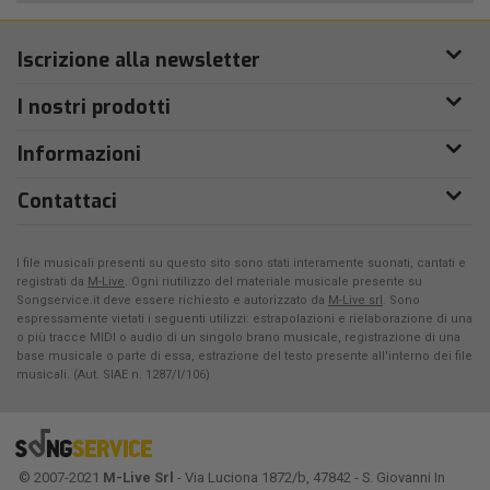
Iscrizione alla newsletter
I nostri prodotti
Informazioni
Contattaci
I file musicali presenti su questo sito sono stati interamente suonati, cantati e
registrati da
M-Live
. Ogni riutilizzo del materiale musicale presente su
Songservice.it deve essere richiesto e autorizzato da
M-Live srl
. Sono
espressamente vietati i seguenti utilizzi: estrapolazioni e rielaborazione di una
o più tracce MIDI o audio di un singolo brano musicale, registrazione di una
base musicale o parte di essa, estrazione del testo presente all'interno dei file
musicali. (Aut. SIAE n. 1287/I/106)
© 2007-2021
M-Live Srl
- Via Luciona 1872/b, 47842 - S. Giovanni In