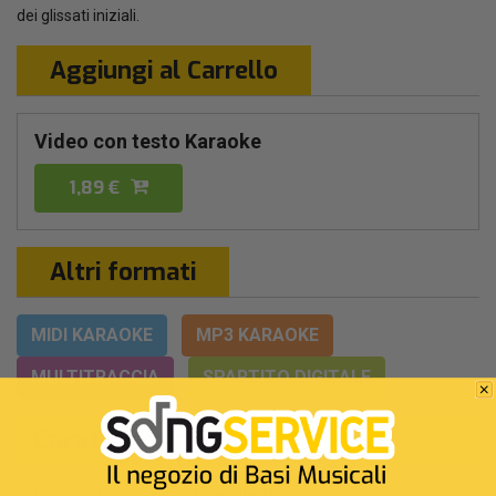
dei glissati iniziali.
Aggiungi al Carrello
Video con testo Karaoke
1,89 €
Altri formati
MIDI KARAOKE
MP3 KARAOKE
MULTITRACCIA
SPARTITO DIGITALE
Caratteristiche
Interprete Originale:
Claudio Baglioni