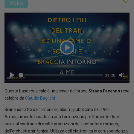
VIDEO
Play
Seek
Current
01:20
time
Play
Toggl
Mute
Questa base musicale è una cover del brano
Strada Facendo
reso
celebre da
Claudio Baglioni
Brano estratto dall'omonimo album, pubblicato nel 1981.
Arrangiamento basato su una formazione prettamente Rock,
priva, al contrario di molte produzioni del cantautore romano,
dell'orchestra sinfonica. Utilizzo dell'elettronica in corrispondenza