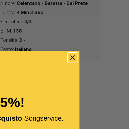
Autore:
Celentano - Beretta - Del Prete
Durata:
4 Min 3 Sec
Segnatura:
4/4
BPM:
138
Tonalità:
D -
Testo:
Italiano
15%!
cquisto
Songservice.