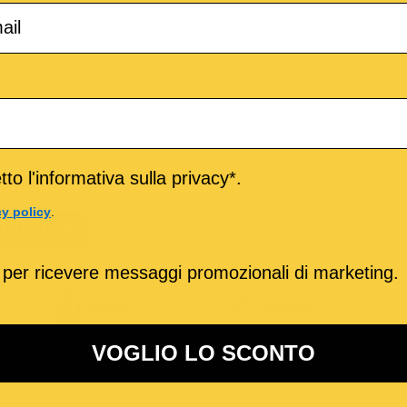
to l'informativa sulla privacy*.
cy policy
.
TITRACCIA
 per ricevere messaggi promozionali di marketing.
o
M-Live
Medley
VOGLIO LO SCONTO