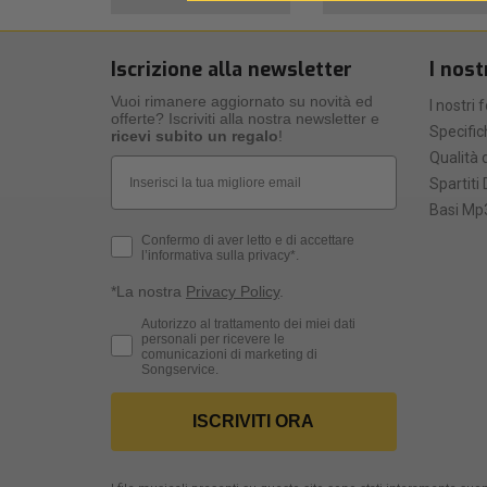
Iscrizione alla newsletter
I nost
Vuoi rimanere aggiornato su novità ed
I nostri 
offerte? Iscriviti alla nostra newsletter e
Specific
ricevi subito un regalo
!
Qualità d
Email
Spartiti 
Basi Mp3
Privacy Policy
Confermo di aver letto e di accettare
l’informativa sulla privacy*.
*La nostra
Privacy Policy
.
Consenso Marketing
Autorizzo al trattamento dei miei dati
personali per ricevere le
comunicazioni di marketing di
Songservice.
ISCRIVITI ORA