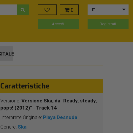
0
IT
Accedi
Registrati
GITALE
Caratteristiche
Versione:
Versione Ska, da "Ready, steady,
pops! (2012)" - Track 14
Interprete Originale:
Playa Desnuda
Genere:
Ska