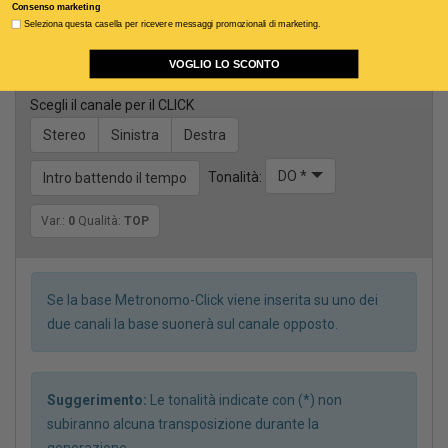
Consenso marketing
Voce guida femminile
Seleziona questa casella per ricevere messaggi promozionali di marketing.
VOGLIO LO SCONTO
Opzioni
Scegli il canale per il CLICK
Stereo
Sinistra
Destra
DO *
Tonalità:
Intro battendo il tempo
Var.:
0
Qualità:
TOP
Se la base Metronomo-Click viene inserita su uno dei
due canali la base suonerà sul canale opposto.
Suggerimento:
Le tonalità indicate con (*) non
subiranno alcuna transposizione durante la
generazione.